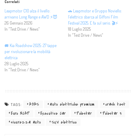
Correlati
Leapmotor C10 alza il livello:
🚗 Leapmotor e Gruppo Noviello:
arrivano Long Range e AWD ⚡😈
l’elettrico sbarca al Giffoni Film
26 Gennaio 2026
Festival 2025. E fa sul serio. 🎬⚡
In "Test Drive / News"
18 Luglio 2025
In "Test Drive / News"
🚐 Kia Roadshow 2025: 27 tappe
per rivoluzionare la mobilità
elettrica
28 Luglio 2025
In "Test Drive / News"
ADAS
auto elettriche premium
crash test
TAGS:
Euro NCAP
Executive Car
Polestar
Polestar 3
sicurezza auto
SUV elettrico