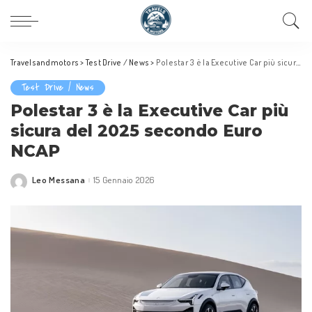
Travelsandmotors
>
Test Drive / News
>
Polestar 3 è la Executive Car più sicura del 2025 secondo Euro NCAP
Test Drive / News
Polestar 3 è la Executive Car più
sicura del 2025 secondo Euro
NCAP
Leo Messana
15 Gennaio 2026
Posted
by