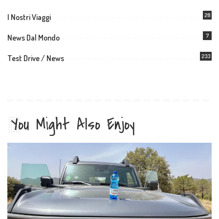
28
I Nostri Viaggi
7
News Dal Mondo
233
Test Drive / News
You Might Also Enjoy