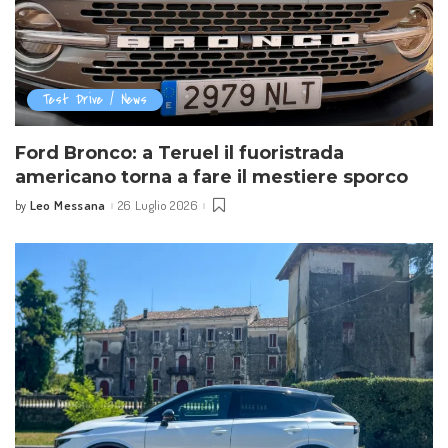
Test Drive / News
Ford Bronco: a Teruel il fuoristrada
americano torna a fare il mestiere sporco
Leo Messana
26 Luglio 2026
by
Posted
by