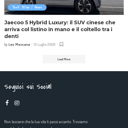
Test Drive / News
Jaecoo 5 Hybrid Luxury: il SUV cinese che
arriva col listino in mano e il coltello tra i
denti
Leo Messana
13 Luglio 2026
by
Posted
by
Load More
Seguici sui Social
Non lasciare che la tua vita ti passi accanto. Troviamo