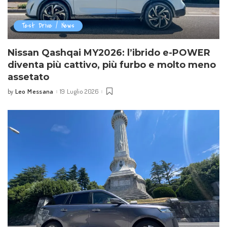
Test Drive / News
Nissan Qashqai MY2026: l’ibrido e-POWER
diventa più cattivo, più furbo e molto meno
assetato
Leo Messana
19 Luglio 2026
by
Posted
by