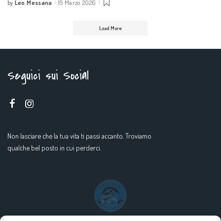
Leo Messana
15 Marzo 2026
by
Posted
by
Load More
Seguici sui Social
Non lasciare che la tua vita ti passi accanto. Troviamo
qualche bel posto in cui perderci.