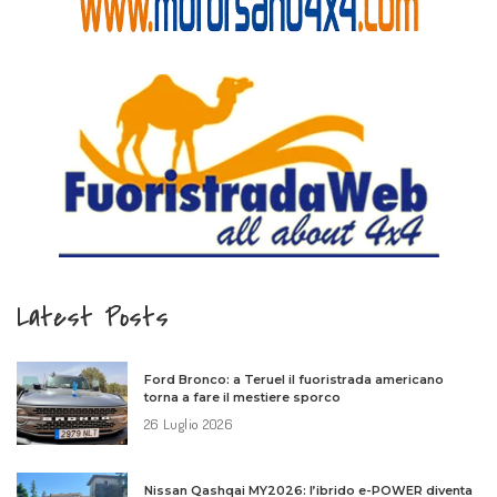
Latest Posts
Ford Bronco: a Teruel il fuoristrada americano
torna a fare il mestiere sporco
26 Luglio 2026
Nissan Qashqai MY2026: l’ibrido e-POWER diventa