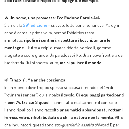
solo fuoristrada: è rispetto, è impegno, è esempio.
🔥
Un nome, una promessa: Eco Raduno Carnia 4×4.
Siamo alla
29ª edizione
– sì, avete letto bene, ventinove. Ma ogni
anno è come la prima volta, perché l’obiettivo resta
immutato:
ripulire i sentieri, rispettare i boschi, amare le
montagne.
Il tutto a colpi di marce ridotte, verricelli, gomme
artigliate e cuore grande. Un paradosso? No. Una nuova frontiera del
fuoristrada. Qui si sporca l’auto,
ma si pulisce il mondo.
🌱
Fango, sì. Ma anche coscienza.
In un mondo dove troppo spesso si accusa il mondo del 4×4 di
“rovinare i sentieri”, qui si ribalta il tavolo. Gli
equipaggi partecipanti
– ben 74, tra cui 3 quad
– hanno fatto esattamente il contrario.
Hanno
ripulito
. Hanno raccolto
pneumatici abbandonati, rottami
ferrosi, vetro, rifiuti buttati da chi la natura non la merita.
Altro
che inquinatori: questi sono
eco-guerrieri in assetto off-road
. E per