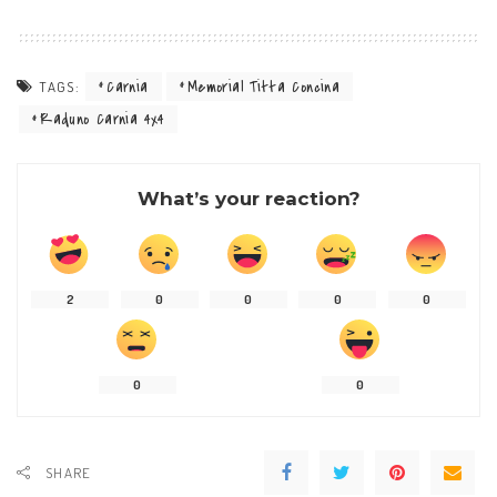
Carnia
Memorial Titta Concina
TAGS:
Raduno Carnia 4x4
What’s your reaction?
2
0
0
0
0
0
0
SHARE