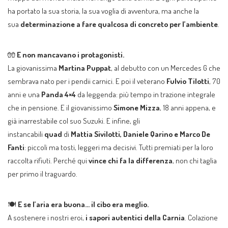
ha portato la sua storia, la sua voglia di avventura, ma anche la
sua
determinazione a fare qualcosa di concreto per l’ambiente
.
🧤
E non mancavano i protagonisti.
La giovanissima
Martina Puppat
, al debutto con un Mercedes G che
sembrava nato per i pendii carnici. E poi il veterano
Fulvio Tilotti
, 70
anni e una
Panda 4×4
da leggenda: più tempo in trazione integrale
che in pensione. E il giovanissimo
Simone Mizza
, 18 anni appena, e
già inarrestabile col suo Suzuki. E infine, gli
instancabili
quad
di
Mattia Sivilotti, Daniele Qarino e Marco De
Fanti
: piccoli ma tosti, leggeri ma decisivi. Tutti premiati per la loro
raccolta rifiuti. Perché qui
vince chi fa la differenza
, non chi taglia
per primo il traguardo.
🍽️
E se l’aria era buona… il cibo era meglio.
A sostenere i nostri eroi,
i sapori autentici della Carnia
. Colazione