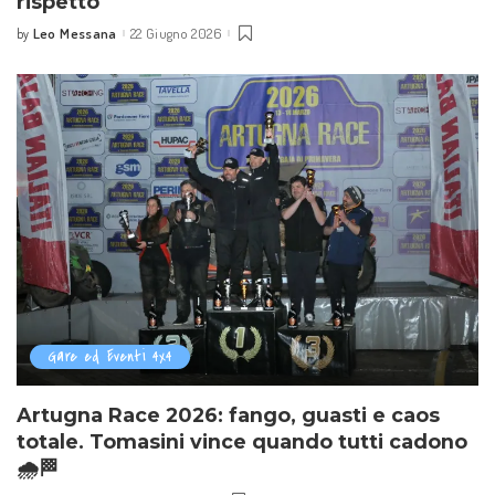
rispetto
Leo Messana
22 Giugno 2026
by
Posted
by
Gare ed Eventi 4x4
Artugna Race 2026: fango, guasti e caos
totale. Tomasini vince quando tutti cadono
🌧️🏁