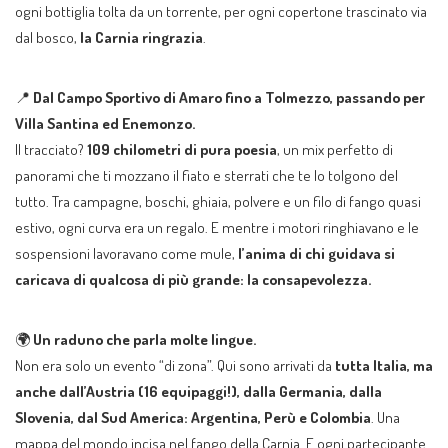
ogni bottiglia tolta da un torrente, per ogni copertone trascinato via
dal bosco,
la Carnia ringrazia
.
📍
Dal Campo Sportivo di Amaro fino a Tolmezzo, passando per
Villa Santina ed Enemonzo.
Il tracciato?
109 chilometri di pura poesia
, un mix perfetto di
panorami che ti mozzano il fiato e sterrati che te lo tolgono del
tutto. Tra campagne, boschi, ghiaia, polvere e un filo di fango quasi
estivo, ogni curva era un regalo. E mentre i motori ringhiavano e le
sospensioni lavoravano come mule,
l’anima di chi guidava si
caricava di qualcosa di più grande: la consapevolezza.
🌍
Un raduno che parla molte lingue.
Non era solo un evento “di zona”. Qui sono arrivati da
tutta Italia, ma
anche dall’Austria (16 equipaggi!), dalla Germania, dalla
Slovenia, dal Sud America: Argentina, Perù e Colombia
. Una
mappa del mondo incisa nel fango della Carnia. E ogni partecipante