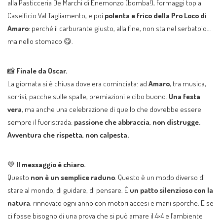
alla Pasticceria De Marchi di Enemonzo (bomba!), formaggi top al
Caseificio Val Tagliamento, e poi
polenta e frico della Pro Loco di
Amaro
: perché il carburante giusto, alla fine, non sta nel serbatoio…
ma nello stomaco 😋.
📸
Finale da Oscar.
La giornata si è chiusa dove era cominciata: ad
Amaro
, tra musica,
sorrisi, pacche sulle spalle, premiazioni e cibo buono.
Una festa
vera
, ma anche una celebrazione di quello che dovrebbe essere
sempre il fuoristrada:
passione che abbraccia, non distrugge.
Avventura che rispetta, non calpesta.
💚
Il messaggio è chiaro.
Questo
non è un semplice raduno
. Questo è un modo diverso di
stare al mondo, di guidare, di pensare. È
un patto silenzioso con la
natura
, rinnovato ogni anno con motori accesi e mani sporche. E se
ci fosse bisogno di una prova che si può amare il 4×4 e l’ambiente