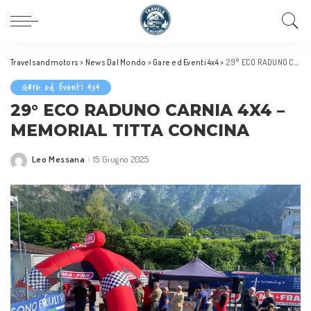
Travelsandmotors
>
News Dal Mondo
>
Gare ed Eventi 4x4
>
29° ECO RADUNO CARNIA 4X4 – MEMORIAL TITTA CONCINA
Gare ed Eventi 4x4
29° ECO RADUNO CARNIA 4X4 –
MEMORIAL TITTA CONCINA
Leo Messana
15 Giugno 2025
Posted
by