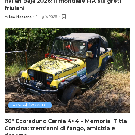
Italian Baja 2026: il mondiale FIA sui greti
friulani
Leo Messana
3 Luglio 2026
by
Posted
by
Gare ed Eventi 4x4
30° Ecoraduno Carnia 4×4 – Memorial Titta
Concina: trent’anni di fango, amicizia e