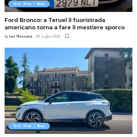
Test Drive / News
Ford Bronco: a Teruel il fuoristrada
americano torna a fare il mestiere sporco
Leo Messana
26 Luglio 2026
by
Posted
by
Test Drive / News