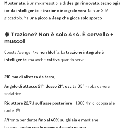
Mustonate
, è un mix irresistibile di
design rinnovato
,
tecnologia
ibrida intelligente
e
trazione integrale vera
. Non un SUV
giocattolo. Ma
una piccola Jeep che gioca solo sporco
.
🧠
Trazione? Non è solo 4×4. È cervello +
muscoli
Questa Avenger 4xe
non bluffa
. La
trazione integrale è
intelligente
, ma anche
cattiva
quando serve:
210 mm di altezza da terra
,
Angolo di attacco 21°
,
dosso 21°
,
uscita 35°
– roba da vera
scalatrice.
Riduttore 22,7:1 sull’asse posteriore
= 1.900 Nm di coppia alle
ruote. 😳
Affronta pendenze
fino al 40% su ghiaia
e mantiene
trazione
anche con le gomme davanti in aria
.