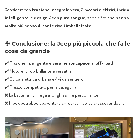
Considerando
trazione integrale vera
,
2 motori elettrici
,
ibrido
intelligente
, e
design Jeep puro sangue
, sono cifre
che hanno
molto più senso di tante rivali imbellettate
.
🎯
Conclusione: la Jeep più piccola che fa le
cose da grande
✔️ Trazione intelligente e
veramente capace in off-road
✔️ Motore ibrido brillante e versatile
✔️ Guida elettrica urbana e 4×4 da sentiero
✔️ Prezzo competitivo per la categoria
❌ La batteria non regala lunghissime percorrenze
❌ Il look potrebbe spaventare chi cerca il solito crossover docile