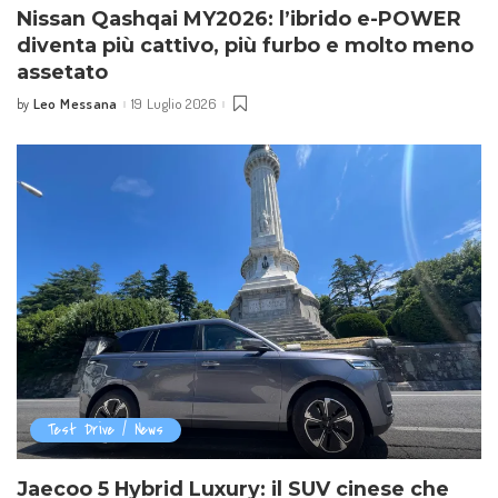
Nissan Qashqai MY2026: l’ibrido e-POWER
diventa più cattivo, più furbo e molto meno
assetato
Leo Messana
19 Luglio 2026
by
Posted
by
Test Drive / News
Jaecoo 5 Hybrid Luxury: il SUV cinese che