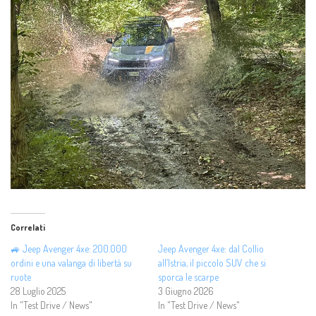
Correlati
🚙 Jeep Avenger 4xe: 200.000
Jeep Avenger 4xe: dal Collio
ordini e una valanga di libertà su
all’Istria, il piccolo SUV che si
ruote
sporca le scarpe
28 Luglio 2025
3 Giugno 2026
In "Test Drive / News"
In "Test Drive / News"