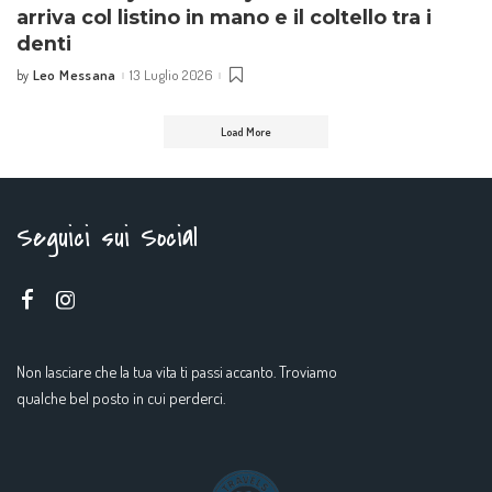
arriva col listino in mano e il coltello tra i
denti
Leo Messana
13 Luglio 2026
by
Posted
by
Load More
Seguici sui Social
Non lasciare che la tua vita ti passi accanto. Troviamo
qualche bel posto in cui perderci.