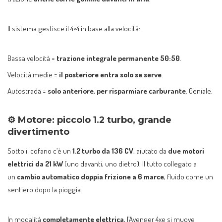
Il sistema gestisce il 4×4 in base alla velocità:
Bassa velocità =
trazione integrale permanente 50:50
.
Velocità medie =
il posteriore entra solo se serve
.
Autostrada =
solo anteriore, per risparmiare carburante
. Geniale.
⚙️
Motore: piccolo 1.2 turbo, grande
divertimento
Sotto il cofano c’è un
1.2 turbo da 136 CV
, aiutato da
due motori
elettrici da 21 kW
(uno davanti, uno dietro). Il tutto collegato a
un
cambio automatico doppia frizione a 6 marce
, fluido come un
sentiero dopo la pioggia.
In modalità
completamente elettrica
, l’Avenger 4xe si muove