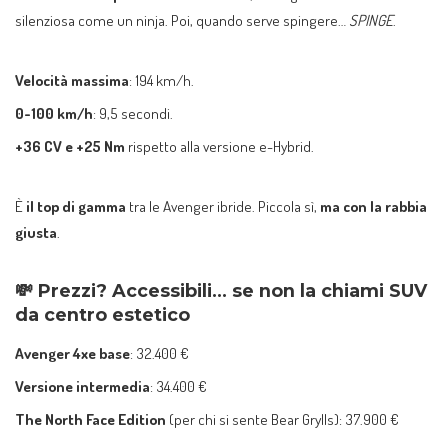
silenziosa come un ninja. Poi, quando serve spingere…
SPINGE
.
Velocità massima
: 194 km/h.
0-100 km/h
: 9,5 secondi.
+36 CV e +25 Nm
rispetto alla versione e-Hybrid.
È
il top di gamma
tra le Avenger ibride. Piccola sì,
ma con la rabbia
giusta
.
💸
Prezzi? Accessibili… se non la chiami SUV
da centro estetico
Avenger 4xe base
: 32.400 €
Versione intermedia
: 34.400 €
The North Face Edition
(per chi si sente Bear Grylls): 37.900 €