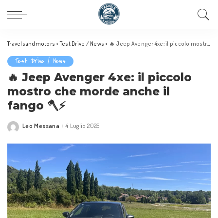
Travelsandmotors
>
Test Drive / News
>
🔥 Jeep Avenger 4xe: il piccolo mostro che morde anche il fango 🪓⚡
Test Drive / News
🔥 Jeep Avenger 4xe: il piccolo
mostro che morde anche il
fango 🪓⚡
Leo Messana
4 Luglio 2025
Posted
by