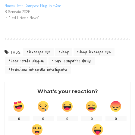
Nuova Jeep Compass Plug-in e 4xe
8 Gennaio 2026
In "Test Drive / News"
Avenger 4x4
Jeep
Jeep Avenger 4xe
TAGS:
Jeep ibrida plug-in
SUV compatto ibrido
trazione integrale intelligente
What’s your reaction?
0
0
0
0
0