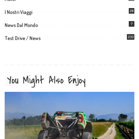
28
I Nostri Viaggi
7
News Dal Mondo
233
Test Drive / News
You Might Also Enjoy