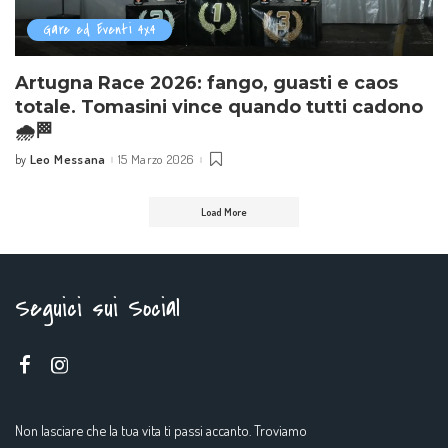
Gare ed Eventi 4x4
Artugna Race 2026: fango, guasti e caos
totale. Tomasini vince quando tutti cadono
🌧️🏁
Leo Messana
15 Marzo 2026
by
Posted
by
Load More
Seguici sui Social
Non lasciare che la tua vita ti passi accanto. Troviamo