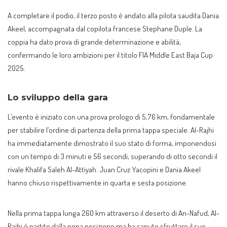
A completare il podio, il terzo posto è andato alla pilota saudita Dania
Akeel, accompagnata dal copilota francese Stephane Duple. La
coppia ha dato prova di grande determinazione e abilità,
confermando le loro ambizioni per il titolo FIA Middle East Baja Cup
2025.
Lo sviluppo della gara
L’evento è iniziato con una prova prologo di 5,76 km, fondamentale
per stabilire l’ordine di partenza della prima tappa speciale. Al-Rajhi
ha immediatamente dimostrato il suo stato di forma, imponendosi
con un tempo di 3 minuti e 56 secondi, superando di otto secondi il
rivale Khalifa Saleh Al-Attiyah. Juan Cruz Yacopini e Dania Akeel
hanno chiuso rispettivamente in quarta e sesta posizione.
Nella prima tappa lunga 260 km attraverso il deserto di An-Nafud, Al-
Rajhi è partito dalla nona posizione ma ha saputo sfruttare il suo