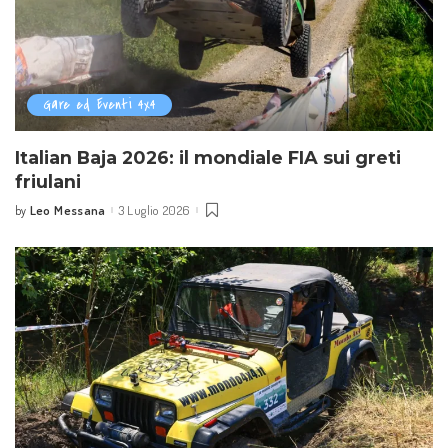
Gare ed Eventi 4x4
Italian Baja 2026: il mondiale FIA sui greti
friulani
Leo Messana
3 Luglio 2026
by
Posted
by