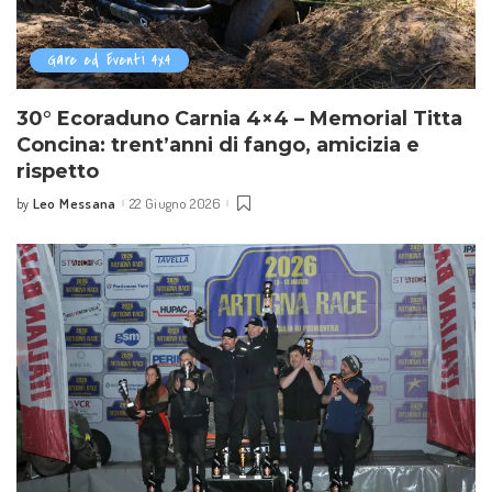
Gare ed Eventi 4x4
30° Ecoraduno Carnia 4×4 – Memorial Titta
Concina: trent’anni di fango, amicizia e
rispetto
Leo Messana
22 Giugno 2026
by
Posted
by