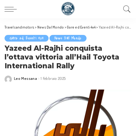
Travelsandmotors
>
News Dal Mondo
>
Gare ed Eventi 4x4
>
Yazeed Al-Rajhi conquista l’ottava vittoria all’Hail Toyota International Rally
Gare ed Eventi 4x4
News Dal Mondo
Yazeed Al-Rajhi conquista
l’ottava vittoria all’Hail Toyota
International Rally
Leo Messana
1 Febbraio 2025
Posted
by