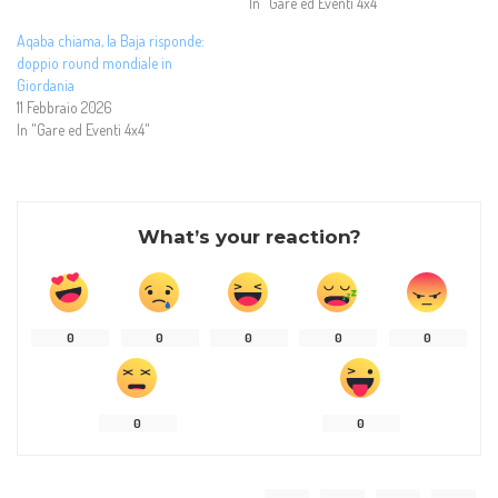
In "Gare ed Eventi 4x4"
Aqaba chiama, la Baja risponde:
doppio round mondiale in
Giordania
11 Febbraio 2026
In "Gare ed Eventi 4x4"
What’s your reaction?
0
0
0
0
0
0
0