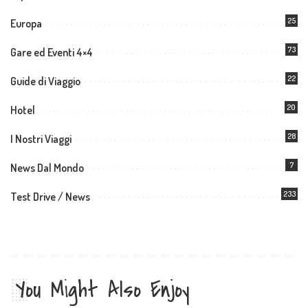
25
Europa
73
Gare ed Eventi 4×4
22
Guide di Viaggio
20
Hotel
28
I Nostri Viaggi
7
News Dal Mondo
233
Test Drive / News
You Might Also Enjoy