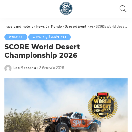
Travelsandmotors
>
News Dal Mondo
>
Gare ed Eventi 4x4
>
SCORE World Desert Championship 2026
America
Gare ed Eventi 4x4
SCORE World Desert
Championship 2026
Leo Messana
2 Gennaio 2026
Posted
by