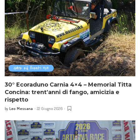
Gare ed Eventi 4x4
30° Ecoraduno Carnia 4×4 – Memorial Titta
Concina: trent’anni di fango, amicizia e
rispetto
Leo Messana
22 Giugno 2026
by
Posted
by