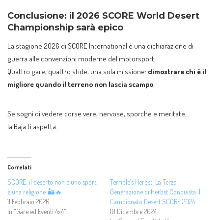
Conclusione: il 2026 SCORE World Desert
Championship sarà epico
La stagione 2026 di SCORE International è una dichiarazione di
guerra alle convenzioni moderne del motorsport.
Quattro gare, quattro sfide, una sola missione:
dimostrare chi è il
migliore quando il terreno non lascia scampo
.
Se sogni di vedere corse vere, nervose, sporche e meritate…
la Baja ti aspetta.
Correlati
SCORE: il deserto non è uno sport,
Terrible’s Herbst: La Terza
è una religione 🏜️🔥
Generazione di Herbst Conquista il
11 Febbraio 2026
Campionato Desert SCORE 2024
In "Gare ed Eventi 4x4"
10 Dicembre 2024