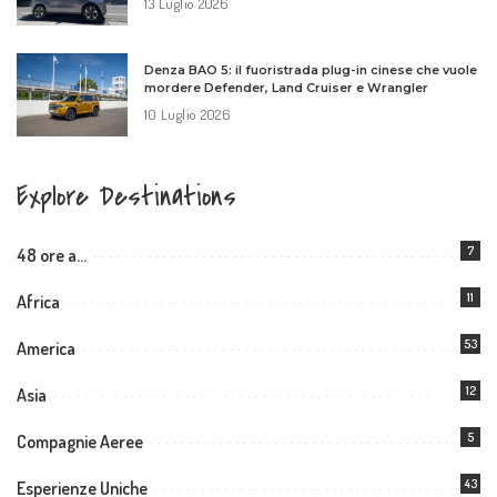
13 Luglio 2026
Denza BAO 5: il fuoristrada plug-in cinese che vuole
mordere Defender, Land Cruiser e Wrangler
10 Luglio 2026
Explore Destinations
7
48 ore a…
11
Africa
53
America
12
Asia
5
Compagnie Aeree
43
Esperienze Uniche