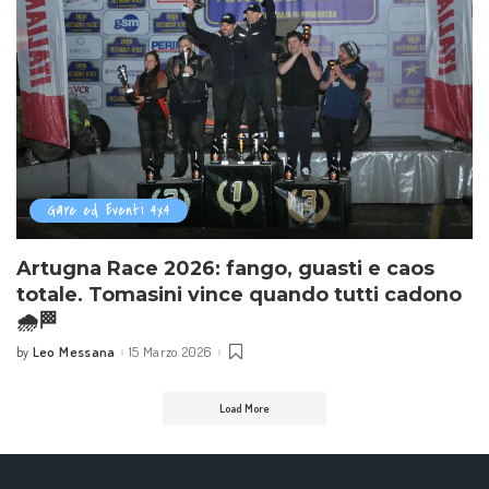
Gare ed Eventi 4x4
Artugna Race 2026: fango, guasti e caos
totale. Tomasini vince quando tutti cadono
🌧️🏁
Leo Messana
15 Marzo 2026
by
Posted
by
Load More