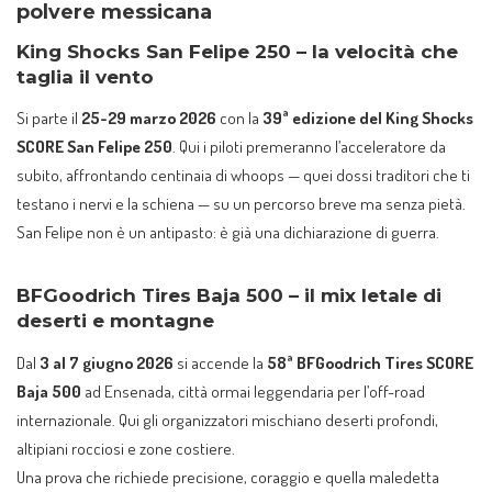
polvere messicana
King Shocks San Felipe 250 – la velocità che
taglia il vento
Si parte il
25-29 marzo 2026
con la
39ª edizione del King Shocks
SCORE San Felipe 250
. Qui i piloti premeranno l’acceleratore da
subito, affrontando centinaia di whoops — quei dossi traditori che ti
testano i nervi e la schiena — su un percorso breve ma senza pietà.
San Felipe non è un antipasto: è già una dichiarazione di guerra.
BFGoodrich Tires Baja 500 – il mix letale di
deserti e montagne
Dal
3 al 7 giugno 2026
si accende la
58ª BFGoodrich Tires SCORE
Baja 500
ad Ensenada, città ormai leggendaria per l’off-road
internazionale. Qui gli organizzatori mischiano deserti profondi,
altipiani rocciosi e zone costiere.
Una prova che richiede precisione, coraggio e quella maledetta