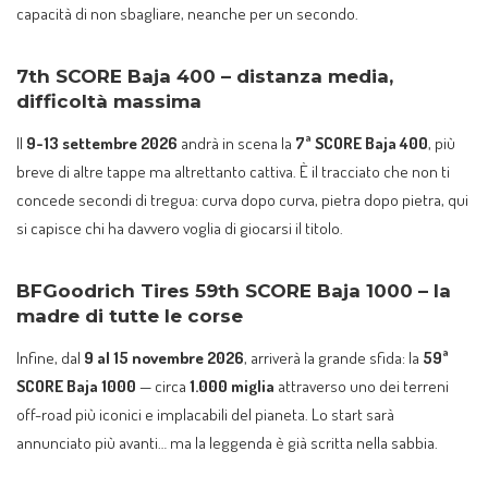
capacità di non sbagliare, neanche per un secondo.
7th SCORE Baja 400 – distanza media,
difficoltà massima
Il
9-13 settembre 2026
andrà in scena la
7ª SCORE Baja 400
, più
breve di altre tappe ma altrettanto cattiva. È il tracciato che non ti
concede secondi di tregua: curva dopo curva, pietra dopo pietra, qui
si capisce chi ha davvero voglia di giocarsi il titolo.
BFGoodrich Tires 59th SCORE Baja 1000 – la
madre di tutte le corse
Infine, dal
9 al 15 novembre 2026
, arriverà la grande sfida: la
59ª
SCORE Baja 1000
— circa
1.000 miglia
attraverso uno dei terreni
off-road più iconici e implacabili del pianeta. Lo start sarà
annunciato più avanti… ma la leggenda è già scritta nella sabbia.