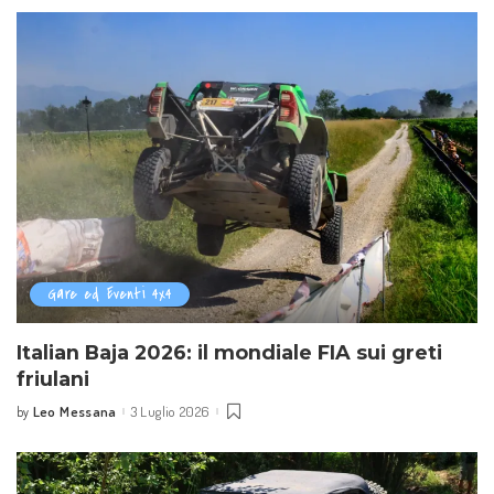
Gare ed Eventi 4x4
Italian Baja 2026: il mondiale FIA sui greti
friulani
Leo Messana
3 Luglio 2026
by
Posted
by