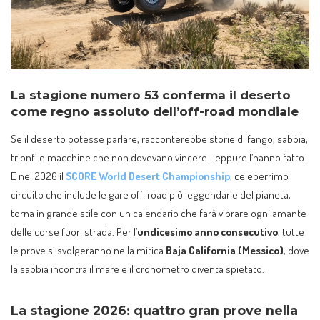
La stagione numero 53 conferma il deserto
come regno assoluto dell’off-road mondiale
Se il deserto potesse parlare, racconterebbe storie di fango, sabbia,
trionfi e macchine che non dovevano vincere… eppure l’hanno fatto.
E nel 2026 il
SCORE World Desert Championship
, celeberrimo
circuito che include le gare off-road più leggendarie del pianeta,
torna in grande stile con un calendario che farà vibrare ogni amante
delle corse fuori strada. Per l’
undicesimo anno consecutivo
, tutte
le prove si svolgeranno nella mitica
Baja California (Messico)
, dove
la sabbia incontra il mare e il cronometro diventa spietato.
La stagione 2026: quattro gran prove nella