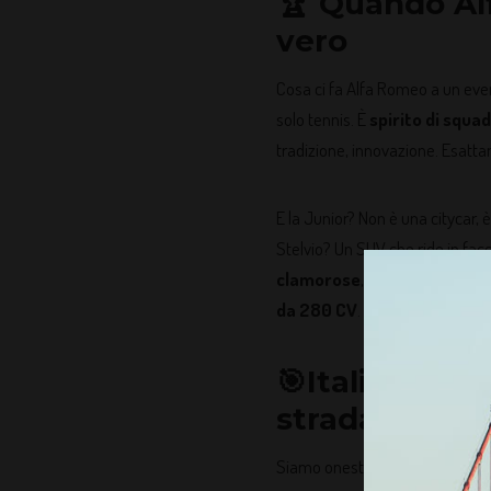
🏆 Quando Al
vero
Cosa ci fa Alfa Romeo a un ev
solo tennis. È
spirito di squa
tradizione, innovazione. Esatta
E la Junior? Non è una citycar, 
Stelvio? Un SUV che ride in facci
clamorose
, con rate da 250€ 
da 280 CV
.
🎯Italia prot
strada
Siamo onesti:
vedere l’Italia