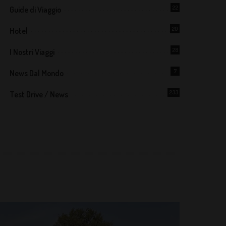
22
Guide di Viaggio
20
Hotel
28
I Nostri Viaggi
7
News Dal Mondo
233
Test Drive / News