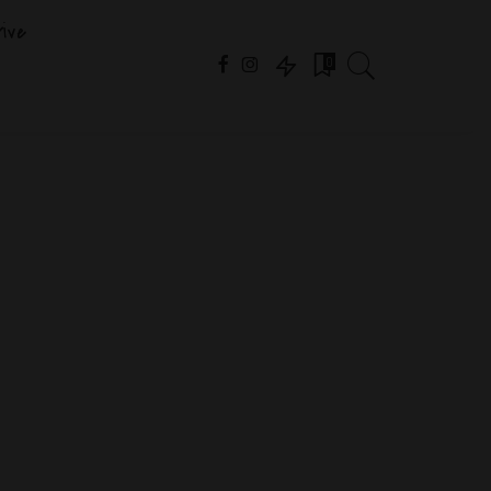
ive
0