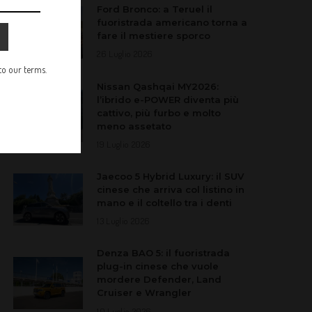
Ford Bronco: a Teruel il
fuoristrada americano torna a
fare il mestiere sporco
26 Luglio 2026
 to our terms.
Nissan Qashqai MY2026:
l’ibrido e-POWER diventa più
cattivo, più furbo e molto
meno assetato
19 Luglio 2026
Jaecoo 5 Hybrid Luxury: il SUV
cinese che arriva col listino in
mano e il coltello tra i denti
13 Luglio 2026
Denza BAO 5: il fuoristrada
plug-in cinese che vuole
mordere Defender, Land
Cruiser e Wrangler
10 Luglio 2026