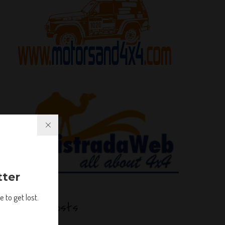
tter
 to get lost.
Latest Posts