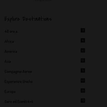
Explore Destinations
7
48 ore a…
11
Africa
53
America
12
Asia
5
Compagnie Aeree
43
Esperienze Uniche
25
Europa
73
Gare ed Eventi 4×4