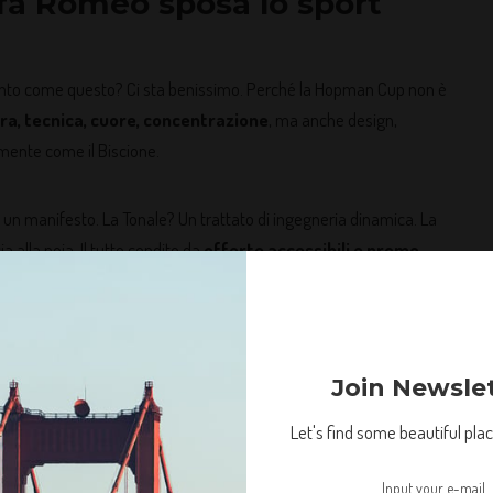
fa Romeo sposa lo sport
ento come questo? Ci sta benissimo. Perché la Hopman Cup non è
dra, tecnica, cuore, concentrazione
, ma anche design,
mente come il Biscione.
è un manifesto. La Tonale? Un trattato di ingegneria dinamica. La
a alla noia. Il tutto condito da
offerte accessibili e promo
al mese. In pratica,
guardi il tennis e poi ti porti via una belva
agonista, in campo e su
Join Newsle
Let's find some beautiful place
 finalmente padrona di casa
in una competizione così