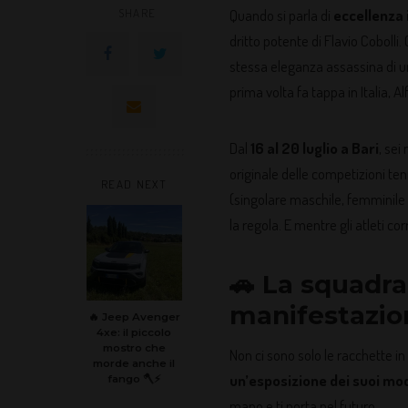
SHARE
Quando si parla di
eccellenza 
dritto potente di Flavio Cobolli
stessa eleganza assassina di un
prima volta fa tappa in Italia, A
Dal
16 al 20 luglio a Bari
, sei
originale delle competizioni ten
READ NEXT
(singolare maschile, femminile
la regola. E mentre gli atleti c
🚗 La squadra
manifestazion
🔥 Jeep Avenger
4xe: il piccolo
mostro che
Non ci sono solo le racchette in
morde anche il
un’esposizione dei suoi mod
fango 🪓⚡
mano e ti porta nel futuro.