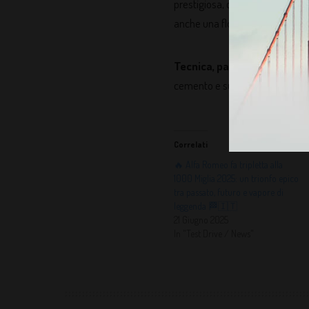
prestigiosa, con due giovani l
anche una flotta Alfa Romeo ch
Tecnica, passione, grinta, b
cemento e sull’asfalto.
Correlati
🔥 Alfa Romeo fa tripletta alla
1000 Miglia 2025: un trionfo epico
tra passato, futuro e vapore di
leggenda 🏁🇮🇹
21 Giugno 2025
In "Test Drive / News"