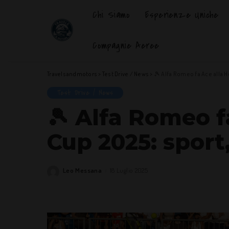
Chi Siamo
Esperienze Uniche
Compagnie Aeree
Travelsandmotors
>
Test Drive / News
>
🎾 Alfa Romeo fa Ace alla H
Test Drive / News
🎾 Alfa Romeo 
Cup 2025: sport, 
Leo Messana
18 Luglio 2025
Posted
by