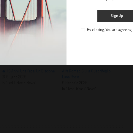
eoni come
Cobolli e Bronzetti
, è già una gioia. Se poi ci metti
e ti fa innamorare prima ancora di entrare in campo… beh, è fatta.
Sign Up
ellezza
: sono le parole chiave di questo luglio rovente a Bari. Sul
By clicking, You are agreeing
🔥 115 Anni. Una Fede. Un Biscione.
Alfa Romeo Giulia Quadrifoglio
24 Giugno 2025
Luna Rossa
In "Test Drive / News"
9 Gennaio 2026
In "Test Drive / News"