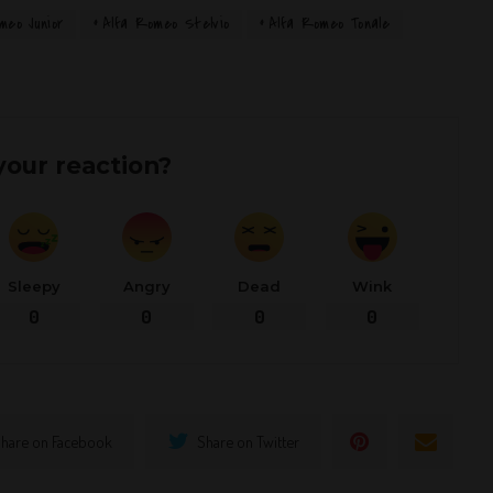
meo Junior
Alfa Romeo Stelvio
Alfa Romeo Tonale
your reaction?
Sleepy
Angry
Dead
Wink
0
0
0
0
hare on Facebook
Share on Twitter