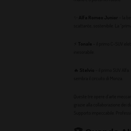
✨
Alfa Romeo Junior
– la be
scattante, sostenibile. La “prim
⚡
Tonale
– il primo C-SUV elett
inesorabile.
🔥
Stelvio
– il primo SUV Alfa.
sembra il circuito di Monza.
Queste tre opere d’arte mecca
grazie alla collaborazione dei d
Supporto impeccabile. Professio