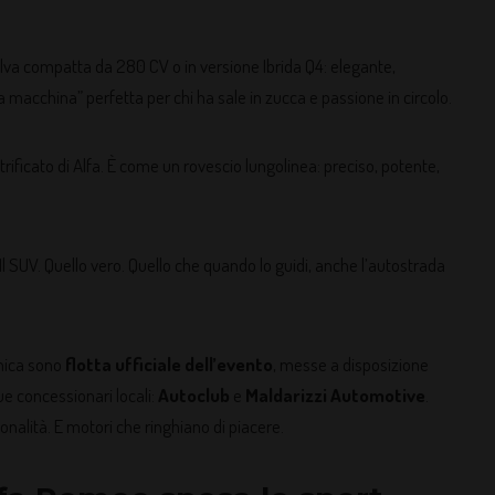
lva compatta da 280 CV o in versione Ibrida Q4: elegante,
a macchina” perfetta per chi ha sale in zucca e passione in circolo.
rificato di Alfa. È come un rovescio lungolinea: preciso, potente,
 Il SUV. Quello vero. Quello che quando lo guidi, anche l’autostrada
nica sono
flotta ufficiale dell’evento
, messe a disposizione
ue concessionari locali:
Autoclub
e
Maldarizzi Automotive
.
nalità. E motori che ringhiano di piacere.