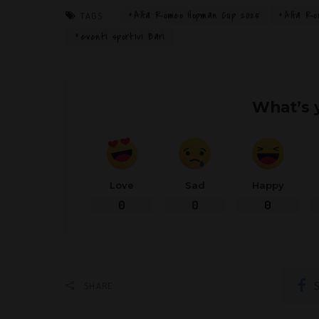
Alfa Romeo Hopman Cup 2025
Alfa Ro
TAGS:
eventi sportivi Bari
What’s 
Love
Sad
Happy
0
0
0
S
SHARE