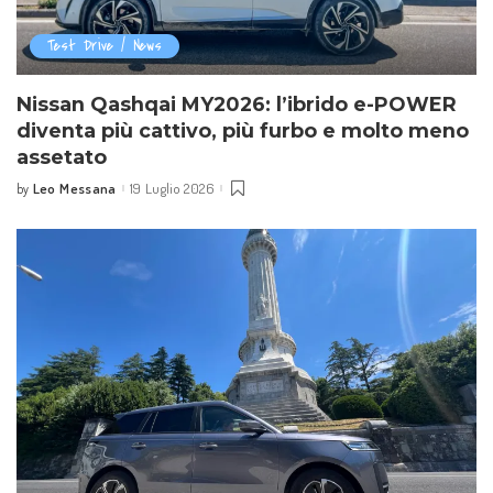
Test Drive / News
Nissan Qashqai MY2026: l’ibrido e-POWER
diventa più cattivo, più furbo e molto meno
assetato
Leo Messana
19 Luglio 2026
by
Posted
by