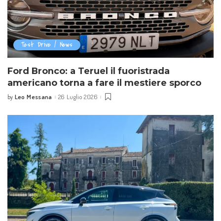
Test Drive / News
Ford Bronco: a Teruel il fuoristrada
americano torna a fare il mestiere sporco
Leo Messana
26 Luglio 2026
by
Posted
by