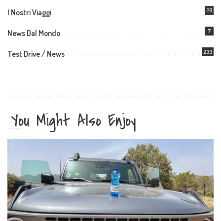
28
I Nostri Viaggi
7
News Dal Mondo
233
Test Drive / News
You Might Also Enjoy