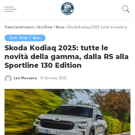
Travelsandmotors
>
Test Drive / News
>
Skoda Kodiaq 2025: tutte le novità della gamma, dalla RS alla Sportline 130 Edition
Test Drive / News
Skoda Kodiaq 2025: tutte le
novità della gamma, dalla RS alla
Sportline 130 Edition
Leo Messana
15 Gennaio 2025
Posted
by