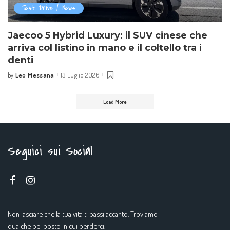
Test Drive / News
Jaecoo 5 Hybrid Luxury: il SUV cinese che
arriva col listino in mano e il coltello tra i
denti
Leo Messana
13 Luglio 2026
by
Posted
by
Load More
Seguici sui Social
Non lasciare che la tua vita ti passi accanto. Troviamo
qualche bel posto in cui perderci.