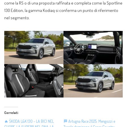
come la RS o di una proposta raffinata e completa come la Sportline
130 Edition, la gamma Kodiaq si conferma un punto di riferimento
nel segmento.
Correlati
🔥 ŠKODA L&K 130 – LA BICI NEL
🏁 Artugna Race 2025: Mengozzi e
CUORE, LA SUPERB NEL DNA. LA
Tassile dominano il Cross Country