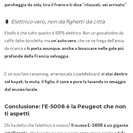
parcheggia da sola, tira il freno e ti dice “rilassati, sei arrivato”
.
🔋
Elettrico vero, non da fighetti da città
Il bello è che tutto questo è 100% elettrico. Non un giocattolino da
caffè-latte-bicicletta, ma
un’auto vera
, che se ne frega dell’ansia
da ricarica e
ti porta ovunque, anche a bivaccare nelle gole più
profonde della Francia selvaggia.
E se vuoi fare canyoning, arrampicata o paddleboard,
ci stai dentro
col kayak, la muta, il figlio, il cane e pure la lavanda in omaggio
dal museo locale.
Conclusione: l’E-5008 è la Peugeot che non
ti aspetti
Chi ha detto che l’elettrico è noioso?
Il nuovo E-5008 è un gigante
intelligente
, che ti porta ovunque senza consumare niente e
ti fa