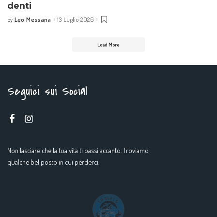
denti
Leo Messana
13 Luglio 2026
by
Posted
by
Load More
Seguici sui Social
Non lasciare che la tua vita ti passi accanto. Troviamo
qualche bel posto in cui perderci.