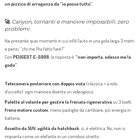
un pizzico di arroganza da “io posso tutto”
.
🚀
Canyon, tornanti e manovre impossibili: zero
problemi
Hai presente quei momenti in cui infili l’auto in una gola larga 3 metri
e pensi: “chi me l’ha fatto fare?”
Con
PEUGEOT E-5008
, la risposta è:
“non importa, adesso me la
godo”
.
Telecamera posteriore con doppia vista
(classica + a volo
d’uccello): ogni manovra diventa un videogioco.
Palette al volante per gestire la frenata rigenerativa
su 3 livelli:
freno motore custom
, meno pastiglie da cambiare, più energia in
batteria.
Assetto da SUV, agilità da hatchback
: sì, è elettrica. No, non si
impianta come un elefante in un corridoio stretto.