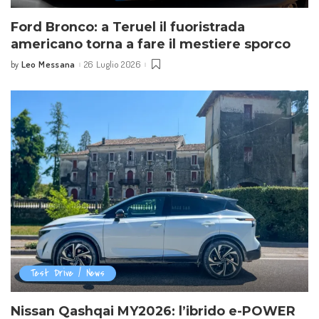
Ford Bronco: a Teruel il fuoristrada
americano torna a fare il mestiere sporco
Leo Messana
26 Luglio 2026
by
Posted
by
Test Drive / News
Nissan Qashqai MY2026: l’ibrido e-POWER