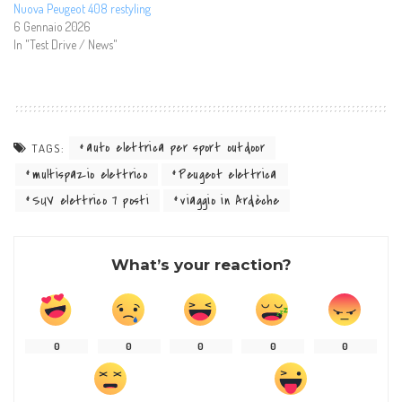
Nuova Peugeot 408 restyling
6 Gennaio 2026
In "Test Drive / News"
auto elettrica per sport outdoor
TAGS:
multispazio elettrico
Peugeot elettrica
SUV elettrico 7 posti
viaggio in Ardèche
What’s your reaction?
0
0
0
0
0