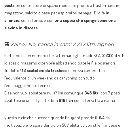
posti
, un contenitore di spazio modulare pronto a trasformarsi in
magazzino, salotto o base per esploratori selvaggi. E lo fa
in
silenzio
, senza fumo, e con
una coppia che spinge come una
slavina in discesa
.
🎒
Zaino? No, carica la casa: 2.232 litri, signori
Partiamo da un numero che fa tremare gli armadi IKEA:
2.232 litri
. È
lo spazio massimo ottenibile abbattendo tutte le file posteriori.
Tradotto?
18 scatoloni da trasloco
, o mezza cameretta, o
l’equivalente di un weekend da canyoning con tutto
l’equipaggiamento tecnico.
E se non vuoi abbattere nulla? Hai comunque
348 litri
con 7 posti
alzati (più di una citycar). E ben
916 litri
con la terza fila a nanna.
Questo è ciò che succede quando Peugeot prende il DNA da
multispazio e lo spara dentro un SUV elettrico con stile francese e