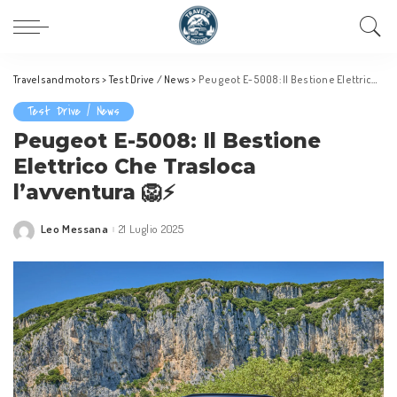
Travelsandmotors
>
Test Drive / News
>
Peugeot E-5008: Il Bestione Elettrico Che Trasloca l’avventura 🦁⚡
Test Drive / News
Peugeot E-5008: Il Bestione
Elettrico Che Trasloca
l’avventura 🦁⚡
Leo Messana
21 Luglio 2025
Posted
by