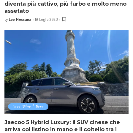
diventa più cattivo, più furbo e molto meno
assetato
Leo Messana
19 Luglio 2026
by
Posted
by
Test Drive / News
Jaecoo 5 Hybrid Luxury: il SUV cinese che
arriva col listino in mano e il coltello tra i