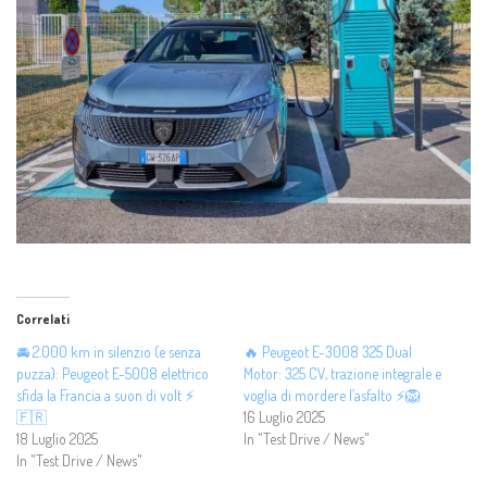
Correlati
🚘 2.000 km in silenzio (e senza
🔥 Peugeot E-3008 325 Dual
puzza): Peugeot E-5008 elettrico
Motor: 325 CV, trazione integrale e
sfida la Francia a suon di volt ⚡
voglia di mordere l’asfalto ⚡🦁
🇫🇷
16 Luglio 2025
18 Luglio 2025
In "Test Drive / News"
In "Test Drive / News"