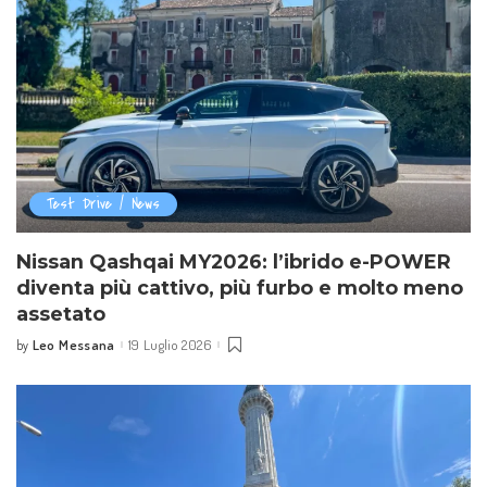
Test Drive / News
Nissan Qashqai MY2026: l’ibrido e-POWER
diventa più cattivo, più furbo e molto meno
assetato
Leo Messana
19 Luglio 2026
by
Posted
by