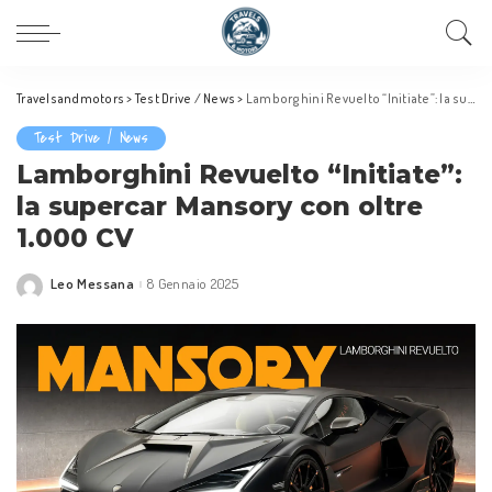
Travelsandmotors
>
Test Drive / News
>
Lamborghini Revuelto “Initiate”: la supercar Mansory con oltre 1.000 CV
Test Drive / News
Lamborghini Revuelto “Initiate”:
la supercar Mansory con oltre
1.000 CV
Leo Messana
8 Gennaio 2025
Posted
by