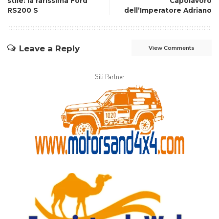
stile: la rarissima Ford
Capolavoro
RS200 S
dell’Imperatore Adriano
Leave a Reply
View Comments
Siti Partner