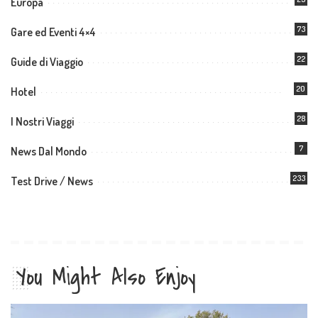
Europa
73
Gare ed Eventi 4×4
22
Guide di Viaggio
20
Hotel
28
I Nostri Viaggi
7
News Dal Mondo
233
Test Drive / News
You Might Also Enjoy