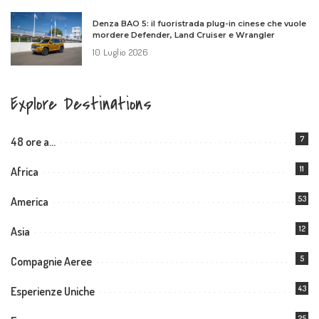
Denza BAO 5: il fuoristrada plug-in cinese che vuole
mordere Defender, Land Cruiser e Wrangler
10 Luglio 2026
Explore Destinations
7
48 ore a…
11
Africa
53
America
12
Asia
5
Compagnie Aeree
43
Esperienze Uniche
25