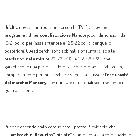
Un’altra novità è l’introduzione di cerchi “FV.10”, nuovi n
el
programma di personalizzazione Mansory
, con dimensioni da
10×21 pollici per l’asse anteriore e 12,5×22 pollici per quello
posteriore. Questi cerchi sono abbinati a pneumatici ad alte
prestazioni nelle misure 265/30 ZR21 e 355/25ZR22, che
garantiscono una perfetta aderenza e performance. L’abitacolo,
completamente personalizzabile, rispecchia il lusso e
l’esclusività
del marchio Mansory
, con rifiniture e materiali scelti secondo i
gusti del cliente.
Pur non essendo stato comunicato il prezzo, è evidente che
la
Lamborghini Revuelto “Initiate”
rappresenta una combinazione