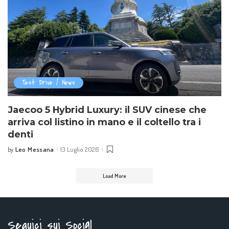
Test Drive / News
Jaecoo 5 Hybrid Luxury: il SUV cinese che
arriva col listino in mano e il coltello tra i
denti
Leo Messana
13 Luglio 2026
by
Posted
by
Load More
Seguici sui Social