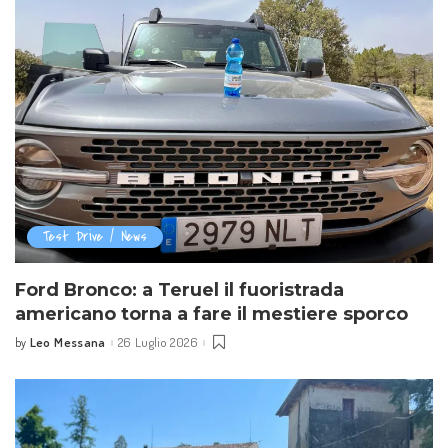
Test Drive / News
Ford Bronco: a Teruel il fuoristrada
americano torna a fare il mestiere sporco
Leo Messana
26 Luglio 2026
by
Posted
by