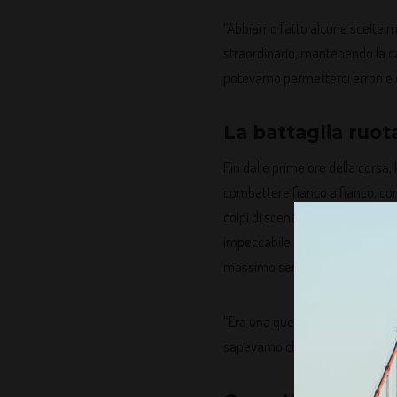
“Abbiamo fatto alcune scelte mo
straordinario, mantenendo la c
potevamo permetterci errori e 
La battaglia ruot
Fin dalle prime ore della corsa
combattere fianco a fianco, con
colpi di scena. La Mustang ha 
impeccabile del consumo di carb
massimo senza compromessi.
“Era una questione di resisten
sapevamo che con il giusto app