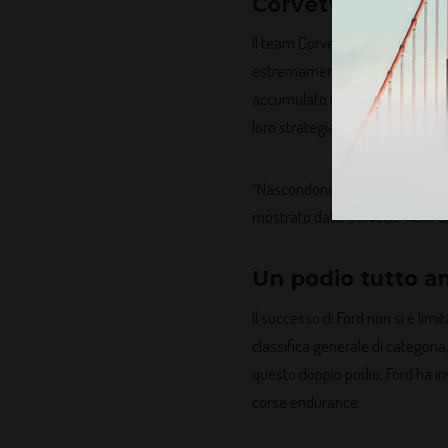
Corvette: un avve
Il team Corvette Racing non ha r
estremamente competitiva, i pil
accumulato nei primi stint. T
loro strategia, concedendo all
“Nascondono il loro A Game fino 
mostrato dalla Corvette nelle ul
Un podio tutto a
Il successo di Ford non si è lim
classifica generale di categor
questo doppio podio, Ford ha i
corse endurance.