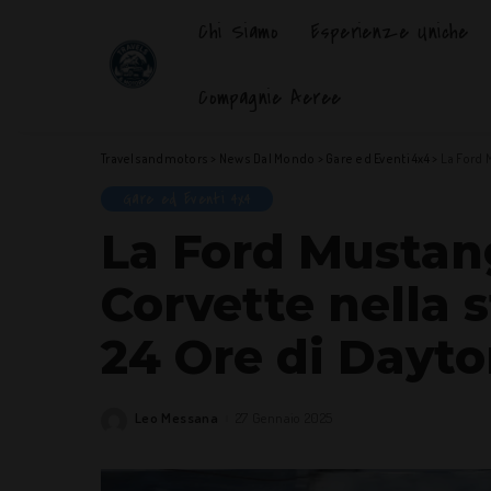
Chi Siamo
Esperienze Uniche
Compagnie Aeree
Travelsandmotors
>
News Dal Mondo
>
Gare ed Eventi 4x4
>
La Ford 
Gare ed Eventi 4x4
La Ford Mustang
Corvette nella s
24 Ore di Dayt
Leo Messana
27 Gennaio 2025
Posted
by