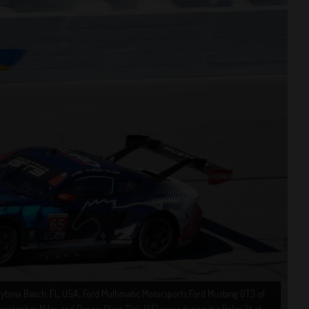
aytona Beach, FL, USA; Ford Multimatic Motorsports Ford Mustang GT3 of
hristopher Miles, and Dennis Olsen Dirk (65) races during the Rolex 24 at