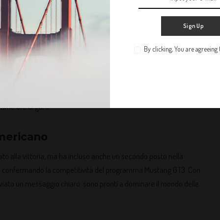
rsario valoroso
eso la vita facile a Ford. Con un’ultima parte di gara
Sign Up
oti della Corvette Z06 GT3.R hanno cercato di recuperare il gap
uttavia, un contatto con una BMW a metà gara ha compromesso la
By clicking, You are agreeing
a Mustang GT3 un vantaggio cruciale.
alla fine”, ha detto Vervisch, riferendosi al passo incredibile
time ore di gara.
mericano
itato alla vittoria, ma ha incluso anche un secondo posto nella
ia, confermando la competitività del programma Mustang GT3. Con
nviato un messaggio chiaro: sono pronti a dominare il mondo delle