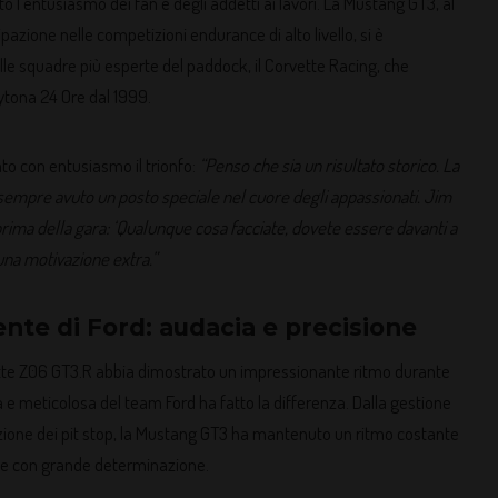
o l’entusiasmo dei fan e degli addetti ai lavori. La Mustang GT3, al
azione nelle competizioni endurance di alto livello, si è
elle squadre più esperte del paddock, il Corvette Racing, che
aytona 24 Ore dal 1999.
o con entusiasmo il trionfo:
“Penso che sia un risultato storico. La
a sempre avuto un posto speciale nel cuore degli appassionati. Jim
 prima della gara: ‘Qualunque cosa facciate, dovete essere davanti a
 una motivazione extra.”
ente di Ford: audacia e precisione
tte Z06 GT3.R abbia dimostrato un impressionante ritmo durante
a e meticolosa del team Ford ha fatto la differenza. Dalla gestione
zzazione dei pit stop, la Mustang GT3 ha mantenuto un ritmo costante
ide con grande determinazione.