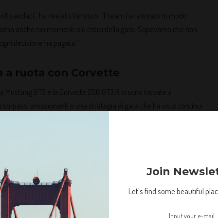
lto audaci”, ha rivelato Vervisch. “Il team ha lavorato in modo
alma anche nei momenti più critici della gara. Sapevamo che non
ogni decisione ha pagato.”
a a ruota con Corvette
, la Mustang GT3 e la Corvette Z06 GT3.R si sono trovate a
 sorpassi emozionanti e una strategia di gara che ha visto continui
mostrato un’eccezionale tenuta di strada e una gestione
urante e pneumatici, permettendo ai piloti di spingere al
Join Newsle
za e concentrazione. Corvette è sempre un avversario temibile, ma
roccio avremmo potuto prevalere”, ha dichiarato Miles.
Let's find some beautiful place