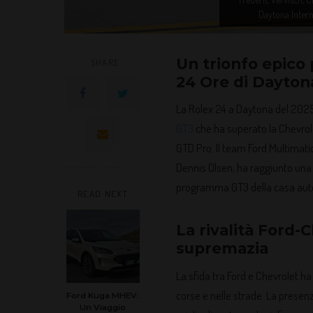
Daytona Inter
Un trionfo epico
SHARE
24 Ore di Dayton
La Rolex 24 a Daytona del 2025
GT3
che ha superato la Chevrol
GTD Pro. Il team Ford Multimati
Dennis Olsen, ha raggiunto una v
programma GT3 della casa autom
READ NEXT
La rivalità Ford-C
supremazia
La sfida tra Ford e Chevrolet ha
corse e nelle strade. La presen
Ford Kuga MHEV:
Un Viaggio