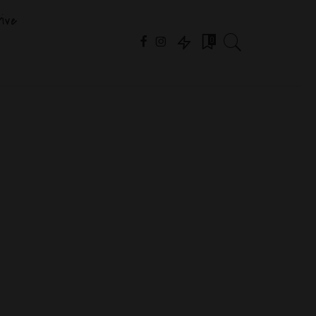
ive
0