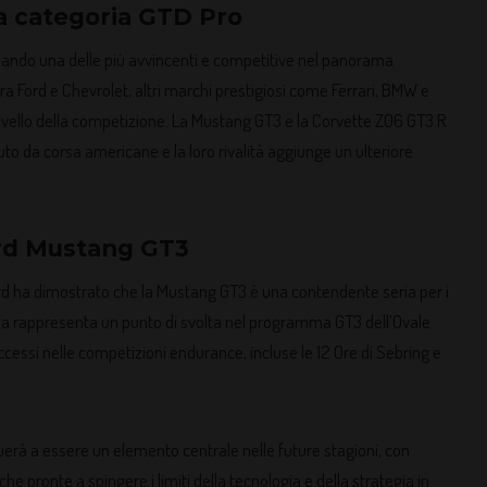
la categoria GTD Pro
elando una delle più avvincenti e competitive nel panorama
tra Ford e Chevrolet, altri marchi prestigiosi come Ferrari, BMW e
livello della competizione. La Mustang GT3 e la Corvette Z06 GT3.R
uto da corsa americane e la loro rivalità aggiunge un ulteriore
Ford Mustang GT3
ord ha dimostrato che la Mustang GT3 è una contendente seria per i
ytona rappresenta un punto di svolta nel programma GT3 dell’Ovale
uccessi nelle competizioni endurance, incluse le 12 Ore di Sebring e
nuerà a essere un elemento centrale nelle future stagioni, con
e pronte a spingere i limiti della tecnologia e della strategia in