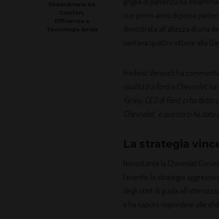
griglia di partenza ha infiammat
Straordinario tra
Comfort,
suo primo anno di piena partecip
Efficienza e
dimostrata all’altezza di una d
Tecnologia Ibrida
vantava quattro vittorie alla D
Frederic Vervisch ha commentat
rivalità tra Ford e Chevrolet h
Farley, CEO di Ford, ci ha detto
Chevrolet’, e questo ci ha dato
La strategia vinc
Nonostante la Chevrolet Corve
l’evento, la strategia aggressiv
degli stint di guida all’ottimi
e ha saputo rispondere alle sf