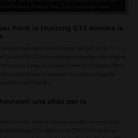
national Speedway. Mandatory Credit: Jasen Vinlove-Imagn Images
 per Ford: la Mustang GT3 domina la
a
 verrà ricordata come un evento storico per Ford, con la
Mustang
et Corvette Z06 GT3.R in una battaglia mozzafiato nella categoria
c Motorsports, composto da Frederic Vervisch, Christopher Miles e
ittoria straordinaria, consolidando il crescente prestigio del
obilistica dell’Ovale Blu.
hevrolet: una sfida per la
 radici profonde, risalendo a decenni di rivalità nel mondo delle
za della Mustang GT3 e della Corvette Z06 GT3.R sulla stessa