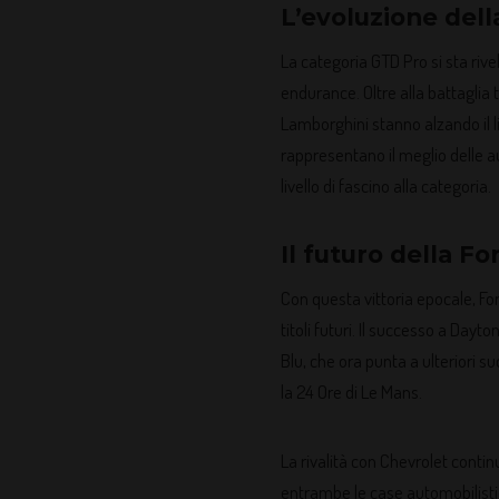
L’evoluzione del
La categoria GTD Pro si sta riv
endurance. Oltre alla battaglia 
Lamborghini stanno alzando il 
rappresentano il meglio delle a
livello di fascino alla categoria.
Il futuro della 
Con questa vittoria epocale, F
titoli futuri. Il successo a Da
Blu, che ora punta a ulteriori s
la 24 Ore di Le Mans.
La rivalità con Chevrolet conti
entrambe le case automobilistich