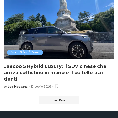
Test Drive / News
Jaecoo 5 Hybrid Luxury: il SUV cinese che
arriva col listino in mano e il coltello tra i
denti
Leo Messana
13 Luglio 2026
by
Posted
by
Load More