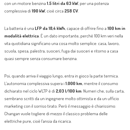
con un motore benzina
1.5 litri da 63 kW
, per una potenza
complessiva di
190 kW
, cioè circa
258 CV
.
La batteria è una
LFP da 18,4 kWh
, capace di offrire fino a
100 km in
modalità elettrica
. È un dato importante, perché 100 km veri nella
vita quotidiana significano una cosa molto semplice: casa, lavoro,
scuola, spesa, palestra, suoceri, fuga dai suoceri e ritorno a casa
quasi sempre senza consumare benzina.
Poi, quando arriva il viaggio lungo, entra in gioco la parte termica.
L’autonomia complessiva supera i
1.000 km
, mentre il consumo
dichiarato nel ciclo WLTP è di
2,03 l/100 km
. Numeri che, sulla carta,
sembrano scritti da un ingegnere molto ottimista e da un ufficio
marketing con il sorriso tirato. Però il messaggio è chiarissimo:
Changan vuole togliere di mezzo il classico problema delle
elettriche pure, cioè l’ansia da ricarica.