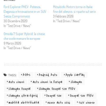
Ford Explorer PHEV: Potenza,
Mitsubishi Motors torna in Italia:
Eleganza e Innovazione in un SUV
fine del silenzio, si riparte sul serio
Senza Compromessi
3 Febbraio 2026
30 Dicembre 2020
In "Test Drive / News"
In "Test Drive / News"
Omoda 7 Super Hybrid: la cinese
che vuole menare le europee
9 Marzo 2026
In "Test Drive / News"
ADAS
Android Auto
Apple CarPlay
TAGS:
auto cinesi
auto cinesi in Europa
Changan
Changan Deepal
Changan Deepal S05 PHEV
Changan Ultra-Hybrid
Deepal S05
Deepal S05 PHEV
mobilità elettrificata
nuove auto 2026
SUV cinese