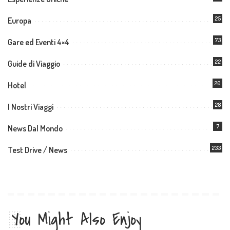
25
Europa
73
Gare ed Eventi 4×4
22
Guide di Viaggio
20
Hotel
28
I Nostri Viaggi
7
News Dal Mondo
233
Test Drive / News
You Might Also Enjoy