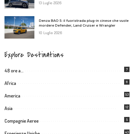
13 Luglio 2026
Denza BAO 5: il fuoristrada plug-in cinese che vuole
mordere Defender, Land Cruiser e Wrangler
10 Luglio 2026
Explore Destinations
7
48 ore a…
11
Africa
53
America
12
Asia
5
Compagnie Aeree
43
Esperienze Uniche