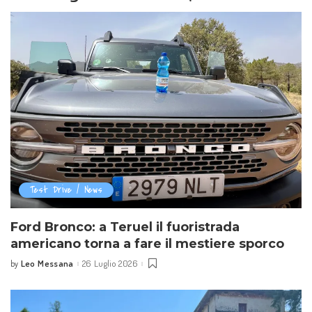
Test Drive / News
Ford Bronco: a Teruel il fuoristrada
americano torna a fare il mestiere sporco
Leo Messana
26 Luglio 2026
by
Posted
by