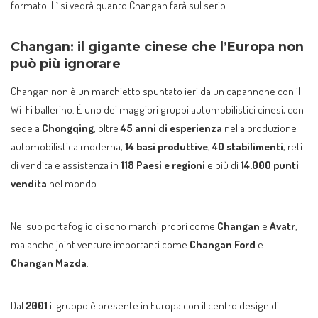
formato. Lì si vedrà quanto Changan farà sul serio.
Changan: il gigante cinese che l’Europa non
può più ignorare
Changan non è un marchietto spuntato ieri da un capannone con il
Wi-Fi ballerino. È uno dei maggiori gruppi automobilistici cinesi, con
sede a
Chongqing
, oltre
45 anni di esperienza
nella produzione
automobilistica moderna,
14 basi produttive
,
40 stabilimenti
, reti
di vendita e assistenza in
118 Paesi e regioni
e più di
14.000 punti
vendita
nel mondo.
Nel suo portafoglio ci sono marchi propri come
Changan
e
Avatr
,
ma anche joint venture importanti come
Changan Ford
e
Changan Mazda
.
Dal
2001
il gruppo è presente in Europa con il centro design di