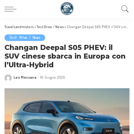
Travelsandmotors
>
Test Drive / News
>
Changan Deepal S05 PHEV: il SUV cinese sbarca in Europa con l’Ultra-Hybrid
Test Drive / News
Changan Deepal S05 PHEV: il
SUV cinese sbarca in Europa con
l’Ultra-Hybrid
Leo Messana
16 Giugno 2026
Posted
by