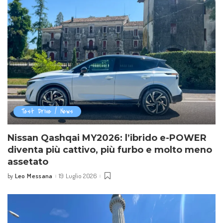
Test Drive / News
Nissan Qashqai MY2026: l’ibrido e-POWER
diventa più cattivo, più furbo e molto meno
assetato
Leo Messana
19 Luglio 2026
by
Posted
by