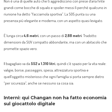
Non è una di quelle auto che ti aggrediscono con prese d’aria finte
grandi come bocche di squalo e spoiler messi lì perché qualcuno in
riunione ha detto “facciamola sportiva”. La S05 punta su una
presenza più elegante e moderna, con un aspetto quasi levigato.
È lunga circa
4,6 metri
, con un passo di
2,88 metri
. Tradotto:
dimensioni da SUV compatto abbondante, ma con un abitacolo che
promette spazio vero.
Il bagagliaio va da
552 a 1.310 litri
, quindi c’è spazio per la vita reale:
valigie, borse, passeggini, spesa, attrezzatura sportiva e
quell’oggetto misterioso che ogni famiglia si porta sempre dietro
“per sicurezza”, anche se nessuno sa cosa sia.
Interni: qui Changan non ha fatto economia
sul giocattolo digitale