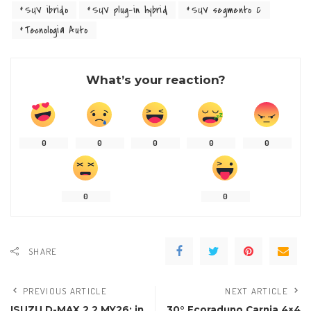
SUV ibrido
SUV plug-in hybrid
SUV segmento C
Tecnologia Auto
What’s your reaction?
0
0
0
0
0
0
0
SHARE
PREVIOUS ARTICLE
NEXT ARTICLE
ISUZU D-MAX 2.2 MY26: in
30° Ecoraduno Carnia 4×4