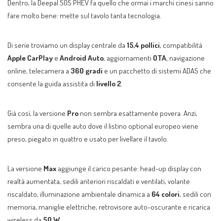
Dentro, la Deepal S05 PHEV fa quello che ormai i marchi cinesi sanno
fare molto bene: mette sul tavolo tanta tecnologia.
Di serie troviamo un display centrale da
15,4 pollici
, compatibilità
Apple CarPlay
e
Android Auto
, aggiornamenti
OTA
, navigazione
online, telecamera a
360 gradi
e un pacchetto di sistemi ADAS che
consente la guida assistita di
livello 2
.
Già così, la versione
Pro
non sembra esattamente povera. Anzi,
sembra una di quelle auto dove il listino optional europeo viene
preso, piegato in quattro e usato per livellare il tavolo.
La versione
Max
aggiunge il carico pesante: head-up display con
realtà aumentata, sedili anteriori riscaldati e ventilati, volante
riscaldato, illuminazione ambientale dinamica a
64 colori
, sedili con
memoria, maniglie elettriche, retrovisore auto-oscurante e ricarica
wireless da
50 W
.