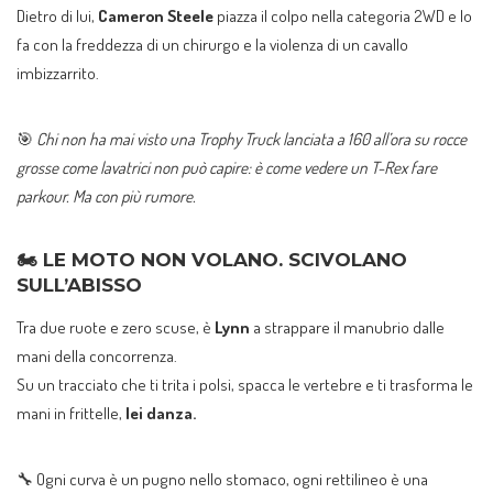
Dietro di lui,
Cameron Steele
piazza il colpo nella categoria 2WD e lo
fa con la freddezza di un chirurgo e la violenza di un cavallo
imbizzarrito.
🎯
Chi non ha mai visto una Trophy Truck lanciata a 160 all’ora su rocce
grosse come lavatrici non può capire: è come vedere un T-Rex fare
parkour. Ma con più rumore.
🏍️
LE MOTO NON VOLANO. SCIVOLANO
SULL’ABISSO
Tra due ruote e zero scuse, è
Lynn
a strappare il manubrio dalle
mani della concorrenza.
Su un tracciato che ti trita i polsi, spacca le vertebre e ti trasforma le
mani in frittelle,
lei danza.
🔧 Ogni curva è un pugno nello stomaco, ogni rettilineo è una