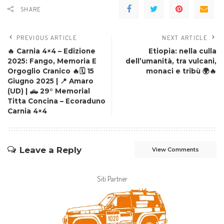
SHARE
PREVIOUS ARTICLE
NEXT ARTICLE
🔥 Carnia 4×4 – Edizione
Etiopia: nella culla
2025: Fango, Memoria E
dell’umanità, tra vulcani,
Orgoglio Cranico 🔥🗓️ 15
monaci e tribù 🌍🔥
Giugno 2025 | 📍 Amaro
(UD) | 🛻 29° Memorial
Titta Concina – Ecoraduno
Carnia 4×4
Leave a Reply
View Comments
Siti Partner