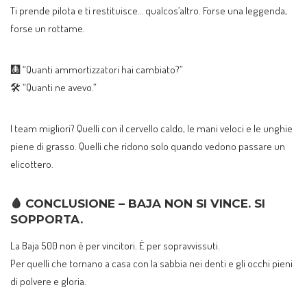
Ti prende pilota e ti restituisce… qualcos’altro. Forse una leggenda,
forse un rottame.
🩻 “Quanti ammortizzatori hai cambiato?”
🛠️ “Quanti ne avevo.”
I team migliori? Quelli con il cervello caldo, le mani veloci e le unghie
piene di grasso. Quelli che ridono solo quando vedono passare un
elicottero.
🩸 CONCLUSIONE –
BAJA NON SI VINCE. SI
SOPPORTA.
La Baja 500 non è per vincitori. È per sopravvissuti.
Per quelli che tornano a casa con la sabbia nei denti e gli occhi pieni
di polvere e gloria.