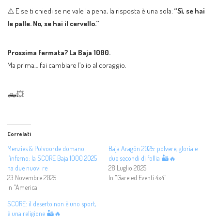
⚠️ E se ti chiedi se ne vale la pena, la risposta è una sola:
“Sì, se hai
le palle. No, se hai il cervello.”
Prossima fermata? La Baja 1000.
Ma prima… fai cambiare l’olio al coraggio.
🛻💥
Correlati
Menzies & Polvoorde domano
Baja Aragón 2025: polvere, gloria e
l’inferno: la SCORE Baja 1000 2025
due secondi di follia 🏜️🔥
ha due nuovi re
28 Luglio 2025
23 Novembre 2025
In "Gare ed Eventi 4x4"
In "America"
SCORE: il deserto non è uno sport,
è una religione 🏜️🔥