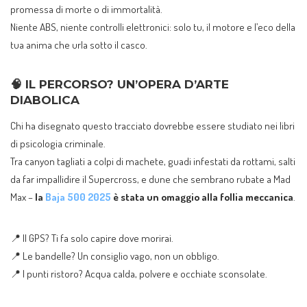
promessa di morte o di immortalità.
Niente ABS, niente controlli elettronici: solo tu, il motore e l’eco della
tua anima che urla sotto il casco.
🧠
IL PERCORSO? UN’OPERA D’ARTE
DIABOLICA
Chi ha disegnato questo tracciato dovrebbe essere studiato nei libri
di psicologia criminale.
Tra canyon tagliati a colpi di machete, guadi infestati da rottami, salti
da far impallidire il Supercross, e dune che sembrano rubate a Mad
Max –
la
Baja 500 2025
è stata un omaggio alla follia meccanica
.
📍 Il GPS? Ti fa solo capire dove morirai.
📍 Le bandelle? Un consiglio vago, non un obbligo.
📍 I punti ristoro? Acqua calda, polvere e occhiate sconsolate.