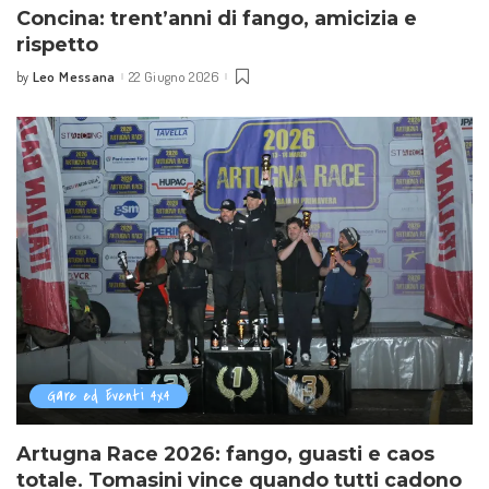
Concina: trent’anni di fango, amicizia e
rispetto
Leo Messana
22 Giugno 2026
by
Posted
by
Gare ed Eventi 4x4
Artugna Race 2026: fango, guasti e caos
totale. Tomasini vince quando tutti cadono