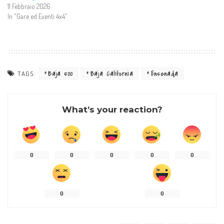
11 Febbraio 2026
In "Gare ed Eventi 4x4"
Baja 500
Baja California
Ensenada
TAGS:
What’s your reaction?
0
0
0
0
0
0
0