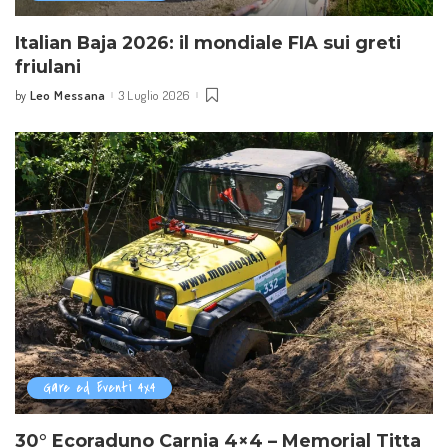
Italian Baja 2026: il mondiale FIA sui greti
friulani
Leo Messana
3 Luglio 2026
by
Posted
by
Gare ed Eventi 4x4
30° Ecoraduno Carnia 4×4 – Memorial Titta