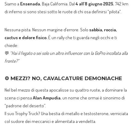
Siamo a
Ensenada
, Baja California. Dal
4 all’8 giugno 2025
, 742 km
di inferno si sono stesi sotto le ruote di chi osa definirsi “pilota”.
Nessuna pista. Nessun margine d’errore. Solo
sabbia, roccia,
cactus e dolore fisico.
È un rally che ti guarda negli occhi e ti
chiede:
💬
“Hai il fegato o sei solo un altro influencer con la GoPro incollata alla
fronte?”
⚙️
MEZZI? NO, CAVALCATURE DEMONIACHE
Nel bel mezzo di questa apocalisse su quattro ruote, a dominare la
scena ci pensa
Alan Ampudia
, un nome che ormai è sinonimo di
“padrone del deserto”.
Il suo Trophy Truck? Una bestia di metallo e testosterone, verniciata
col sudore dei meccanici e alimentata a vendetta.