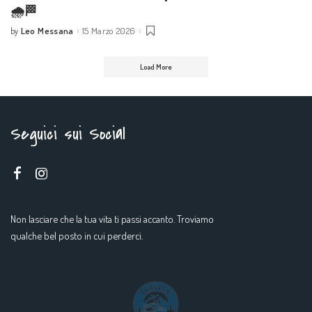
🌧️🏁
Leo Messana
15 Marzo 2026
by
Posted
by
Load More
Seguici sui Social
Non lasciare che la tua vita ti passi accanto. Troviamo
qualche bel posto in cui perderci.