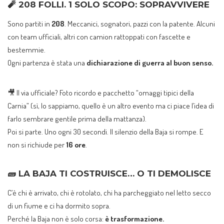
🧨
208 FOLLI. 1 SOLO SCOPO: SOPRAVVIVERE
Sono partiti in
208
. Meccanici, sognatori, pazzi con la patente. Alcuni
con team ufficiali, altri con camion rattoppati con fascette e
bestemmie.
Ogni partenza è stata una
dichiarazione di guerra al buon senso.
🎥 Il via ufficiale? Foto ricordo e pacchetto “omaggi tipici della
Carnia” (sì, lo sappiamo, quello è un altro evento ma ci piace l’idea di
farlo sembrare gentile prima della mattanza).
Poi si parte. Uno ogni 30 secondi. Il silenzio della Baja si rompe. E
non si richiude per
16 ore
.
🧱
LA BAJA TI COSTRUISCE… O TI DEMOLISCE
C’è chi è arrivato, chi è rotolato, chi ha parcheggiato nel letto secco
di un fiume e ci ha dormito sopra.
Perché la Baja non è solo corsa:
è trasformazione.