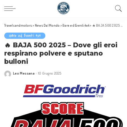
Travelsandmotors
>
News Dal Mondo
>
Gare ed Eventi 4x4
>
🔥 BAJA 500 2025 – Dove gli eroi respirano polvere e sputano bulloni
Gare ed Eventi 4x4
🔥 BAJA 500 2025 – Dove gli eroi
respirano polvere e sputano
bulloni
Leo Messana
10 Giugno 2025
Posted
by