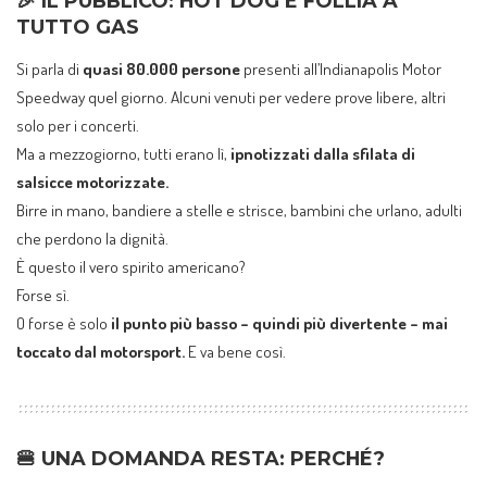
🎉 IL PUBBLICO: HOT DOG E FOLLIA A
TUTTO GAS
Si parla di
quasi 80.000 persone
presenti all’Indianapolis Motor
Speedway quel giorno. Alcuni venuti per vedere prove libere, altri
solo per i concerti.
Ma a mezzogiorno, tutti erano lì,
ipnotizzati dalla sfilata di
salsicce motorizzate.
Birre in mano, bandiere a stelle e strisce, bambini che urlano, adulti
che perdono la dignità.
È questo il vero spirito americano?
Forse sì.
O forse è solo
il punto più basso – quindi più divertente – mai
toccato dal motorsport.
E va bene così.
🍔 UNA DOMANDA RESTA: PERCHÉ?