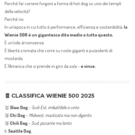
Perché far correre furgoni a forma di hot dog su uno dei templi
della velocità?
Perché no.
In un’epoca in cui tutto è performance, efficienza e sostenibilità,
la
Wienie 500 è un gigantesco dito medio a tutto questo.
È un’ode al nonsense.
È libertà cromata che corre su ruote giganti e puzzolenti di
mostarda.
È l’America che si prende in giro da sola –
e vince.
🧾 CLASSIFICA WIENIE 500 2025
🥇
Slaw Dog
–
Sud-Est, imbattibile e unto
🥈
Chi Dog
–
Midwest, masticato ma non digerito
🥉
Chili Dog
–
Sud, piccante ma lento
4.
Seattle Dog