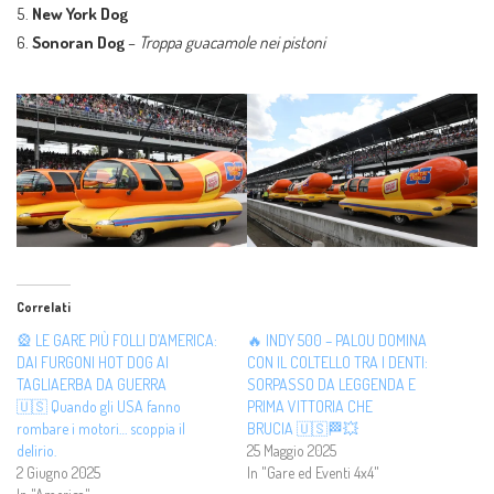
5.
New York Dog
6.
Sonoran Dog
–
Troppa guacamole nei pistoni
Correlati
🎡 LE GARE PIÙ FOLLI D’AMERICA:
🔥 INDY 500 – PALOU DOMINA
DAI FURGONI HOT DOG AI
CON IL COLTELLO TRA I DENTI:
TAGLIAERBA DA GUERRA
SORPASSO DA LEGGENDA E
🇺🇸 Quando gli USA fanno
PRIMA VITTORIA CHE
rombare i motori… scoppia il
BRUCIA 🇺🇸🏁💥
delirio.
25 Maggio 2025
2 Giugno 2025
In "Gare ed Eventi 4x4"