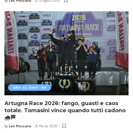
Leo Messana
22 Giugno 2026
by
Posted
by
Gare ed Eventi 4x4
Artugna Race 2026: fango, guasti e caos
totale. Tomasini vince quando tutti cadono
🌧️🏁
Leo Messana
15 Marzo 2026
by
Posted
by