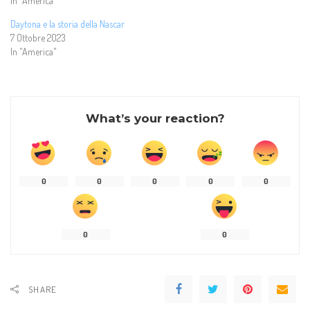
In "America"
Daytona e la storia della Nascar
7 Ottobre 2023
In "America"
What’s your reaction?
0
0
0
0
0
0
0
SHARE