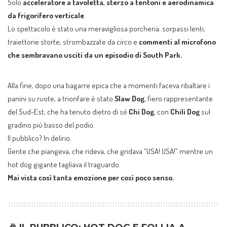
Solo
acceleratore a tavoletta, sterzo a tentoni e aerodinamica
da frigorifero verticale
.
Lo spettacolo è stato una meravigliosa porcheria: sorpassi lenti,
traiettorie storte, strombazzate da circo e
commenti al microfono
che sembravano usciti da un episodio di South Park.
Alla fine, dopo una bagarre epica che a momenti faceva ribaltare i
panini su ruote, a trionfare è stato
Slaw Dog
, fiero rappresentante
del Sud-Est, che ha tenuto dietro di sé
Chi Dog
, con
Chili Dog
sul
gradino più basso del podio.
Il pubblico? In delirio.
Gente che piangeva, che rideva, che gridava “USA! USA!” mentre un
hot dog gigante tagliava il traguardo.
Mai vista così tanta emozione per così poco senso.