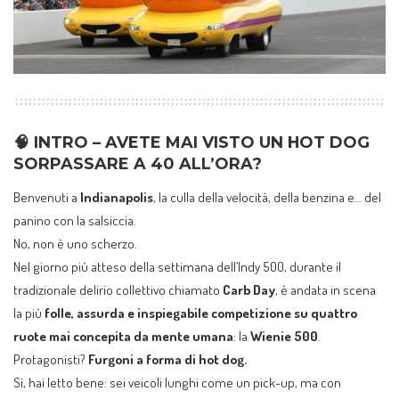
🧠 INTRO – AVETE MAI VISTO UN HOT DOG
SORPASSARE A 40 ALL’ORA?
Benvenuti a
Indianapolis
, la culla della velocità, della benzina e… del
panino con la salsiccia.
No, non è uno scherzo.
Nel giorno più atteso della settimana dell’Indy 500, durante il
tradizionale delirio collettivo chiamato
Carb Day
, è andata in scena
la più
folle, assurda e inspiegabile competizione su quattro
ruote mai concepita da mente umana
: la
Wienie 500
.
Protagonisti?
Furgoni a forma di hot dog.
Sì, hai letto bene: sei veicoli lunghi come un pick-up, ma con