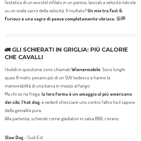
l’estetica di un wurstel infilato in un panino, lanciati a velocità ridicole
su un ovale sacro della velocità. Il risultato?
Un mix tra Fast &
Furious e una sagra di paese completamente ubriaca.
🤪🏁
🚛 GLI SCHIERATI IN GRIGLIA: PIÙ CALORIE
CHE CAVALLI
I bolidi in questione sono chiamati
Wienermobile
. Sono lunghi
quasi 8 metri, pesano più di un SUV tedesco e hanno la
manovrabilità di una barca in mezzo al fango.
Ma chi se ne frega:
la loro forma è un omaggio al più americano
dei cibi, l’hot dog
, e vederli sfrecciare uno contro l’altro ha il sapore
della genialità pura.
Alla partenza, schierati come gladiatori in salsa BBQ, c’erano:
Slaw Dog
– Sud-Est