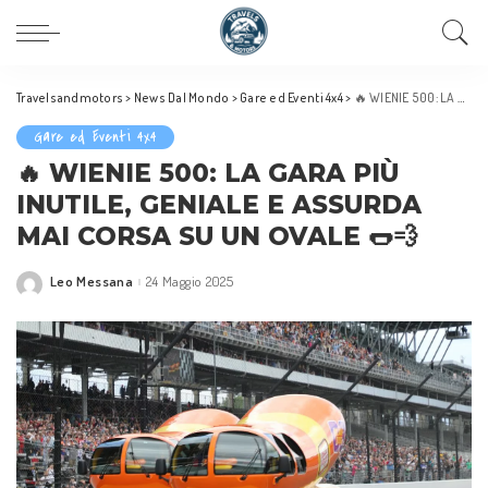
Travelsandmotors
>
News Dal Mondo
>
Gare ed Eventi 4x4
>
🔥 WIENIE 500: LA GARA PIÙ INUTILE, GENIALE E ASSURDA MAI CORSA SU UN OVALE 🌭💨
Gare ed Eventi 4x4
🔥 WIENIE 500: LA GARA PIÙ
INUTILE, GENIALE E ASSURDA
MAI CORSA SU UN OVALE 🌭💨
Leo Messana
24 Maggio 2025
Posted
by