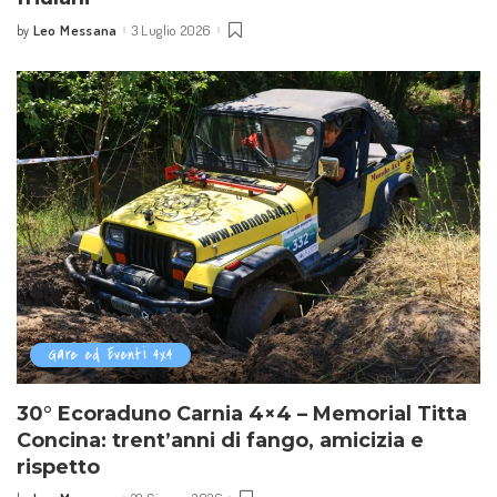
Leo Messana
3 Luglio 2026
by
Posted
by
Gare ed Eventi 4x4
30° Ecoraduno Carnia 4×4 – Memorial Titta
Concina: trent’anni di fango, amicizia e
rispetto