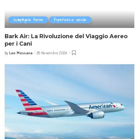
Compagnie Aeree
Esperienze Uniche
Bark Air: La Rivoluzione del Viaggio Aereo
per i Cani
Leo Messana
28 Novembre 2024
by
Posted
by