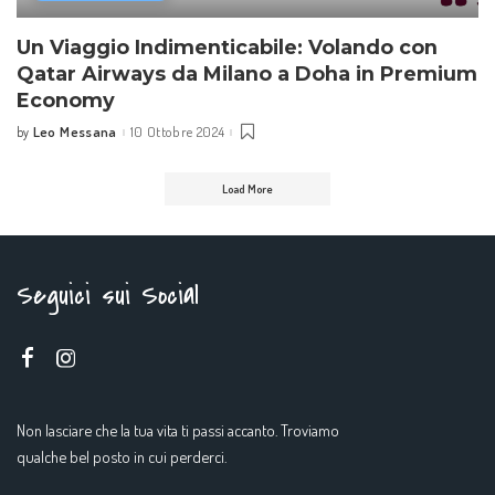
Un Viaggio Indimenticabile: Volando con
Qatar Airways da Milano a Doha in Premium
Economy
Leo Messana
10 Ottobre 2024
by
Posted
by
Load More
Seguici sui Social
Non lasciare che la tua vita ti passi accanto. Troviamo
qualche bel posto in cui perderci.