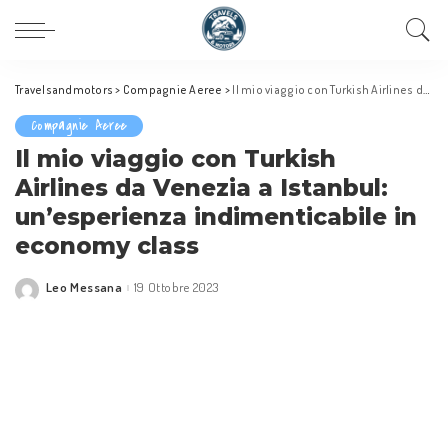
Travelsandmotors
>
Compagnie Aeree
>
Il mio viaggio con Turkish Airlines da Venezia a Istanbul: un’esperienza indimenticabile in economy class
Compagnie Aeree
Il mio viaggio con Turkish
Airlines da Venezia a Istanbul:
un’esperienza indimenticabile in
economy class
Leo Messana
19 Ottobre 2023
Posted
by