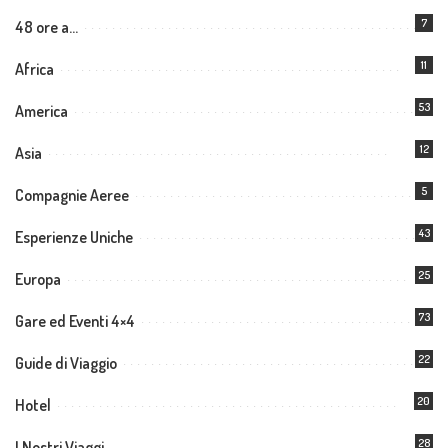
7
48 ore a…
11
Africa
53
America
12
Asia
5
Compagnie Aeree
43
Esperienze Uniche
25
Europa
73
Gare ed Eventi 4×4
22
Guide di Viaggio
20
Hotel
28
I Nostri Viaggi