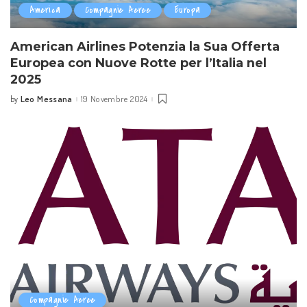
America
Compagnie Aeree
Europa
American Airlines Potenzia la Sua Offerta
Europea con Nuove Rotte per l’Italia nel
2025
Leo Messana
19 Novembre 2024
by
Posted
by
Compagnie Aeree