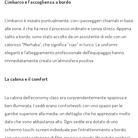
L’imbarco e l’accoglienza a bordo
L’imbarco è iniziato puntualmente, con i passeggeri chiamati in base
alle zone, il che ha reso il processo ordinato e senza stress. Appena
salito a bordo, sono stato accolto da un assistente di volo con un
caloroso “Merhaba”, che significa “ciao” in turco. Le uniformi
eleganti e l’atteggiamento professionale dell’equipaggio hanno
immediatamente creato un’atmosfera positiva.
La cabina e il comfort
La cabina dell’economy class era sorprendentemente spaziosa e
ben illuminata. I sedili erano confortevoli, con uno spazio per le
gambe superiore alla media, un dettaglio che ho apprezzato molto
dato che sono abbastanza alto. Ogni sedile era dotato di uno
schermo touch-screen individuale per l’intrattenimento a bordo,
con una vasta selezione di film, musica e giochi. Ho notato anche la