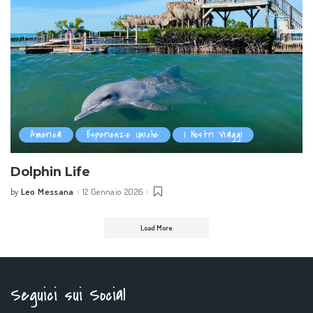
America
Esperienze Uniche
I Nostri Viaggi
Dolphin Life
Leo Messana
12 Gennaio 2026
by
Posted
by
Load More
Seguici sui Social