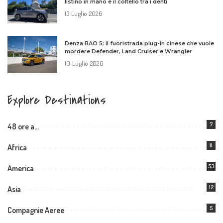
listino in mano e il coltello tra i denti
13 Luglio 2026
Denza BAO 5: il fuoristrada plug-in cinese che vuole
mordere Defender, Land Cruiser e Wrangler
10 Luglio 2026
Explore Destinations
7
48 ore a…
11
Africa
53
America
12
Asia
5
Compagnie Aeree