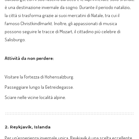
è una destinazione invernale da sogno. Durante il periodo natalizio,
la città si trasforma grazie ai suoi mercatini di Natale, tra cui il
famoso Christkindlmarkt. Inoltre, gli appassionati di musica
possono seguire le tracce di Mozart, il cittadino più celebre di
Salisburgo.
Attività da non perdere:
Visitare la Fortezza di Hohensalzburg.
Passeggiare lungo la Getreidegasse.
Sciare nelle vicine località alpine.
2.
Reykjavík, Islanda
Per un’esperienza invernale unica, Reykjavík è una scelta eccellente.