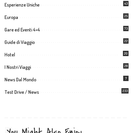
43
Esperienze Uniche
25
Europa
73
Gare ed Eventi 4×4
22
Guide di Viaggio
20
Hotel
28
I Nostri Viaggi
7
News Dal Mondo
233
Test Drive / News
You Might Also Enjoy