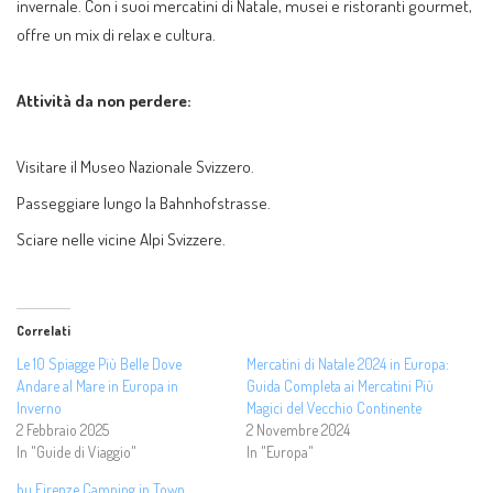
invernale. Con i suoi mercatini di Natale, musei e ristoranti gourmet,
offre un mix di relax e cultura.
Attività da non perdere:
Visitare il Museo Nazionale Svizzero.
Passeggiare lungo la Bahnhofstrasse.
Sciare nelle vicine Alpi Svizzere.
Correlati
Le 10 Spiagge Più Belle Dove
Mercatini di Natale 2024 in Europa:
Andare al Mare in Europa in
Guida Completa ai Mercatini Più
Inverno
Magici del Vecchio Continente
2 Febbraio 2025
2 Novembre 2024
In "Guide di Viaggio"
In "Europa"
hu Firenze Camping in Town