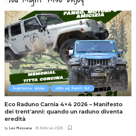
Esperienze Uniche
Gare ed Eventi 4x4
Eco Raduno Carnia 4×4 2026 – Manifesto
dei trent’anni: quando un raduno diventa
eredità
Leo Messana
18 Febbraio 2026
by
Posted
by