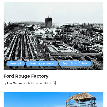
America
Esperienze Uniche
Test Drive / News
Ford Rouge Factory
Leo Messana
17 Gennaio 2026
by
Posted
by