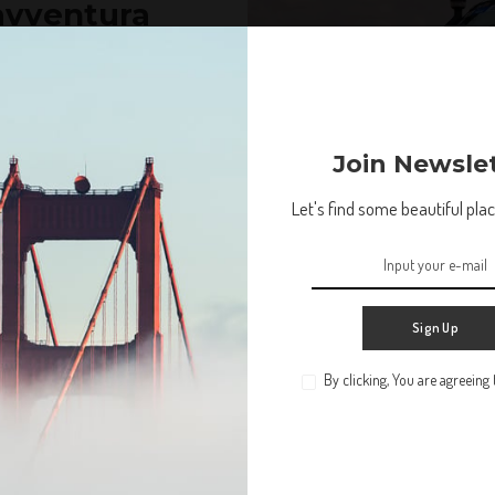
’avventura
 cosa sola: uscire di casa e
Join Newsle
Let's find some beautiful place
Esperienze Uniche
Sign Up
By clicking, You are agreeing
Non lasciare che la tua vita ti passi accanto. Troviamo
qualche bel posto in cui perderci.