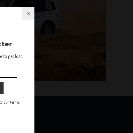
tter
 to get lost.
 to our terms.