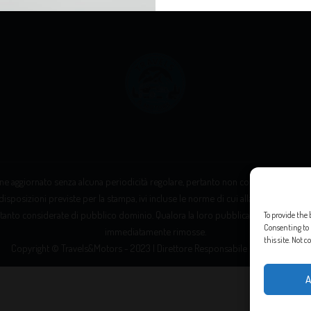
e aggiornato senza alcuna periodicità regolare, pertanto non costituisce “prodott
disposizioni previste per la stampa, ivi incluse le norme di cui alla Legge 8 febbrai
tanto considerate di pubblico dominio. Qualora la loro pubblicazione violasse eve
To provide the 
Consenting to 
immediatamente rimosse.
this site. Not
Copyright © Travels&Motors - 2023 | Direttore Responsabile Messana Leo
A