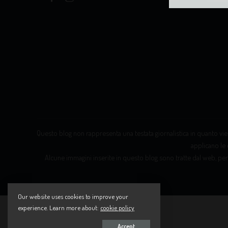
Questo blog non rappresenta una testata giornalistica in quanto vien
applicano le 
Alcune immagini inserite in questo blog sono tratte dal web, per
Our website uses cookies to improve your
experience. Learn more about:
cookie policy
Accept