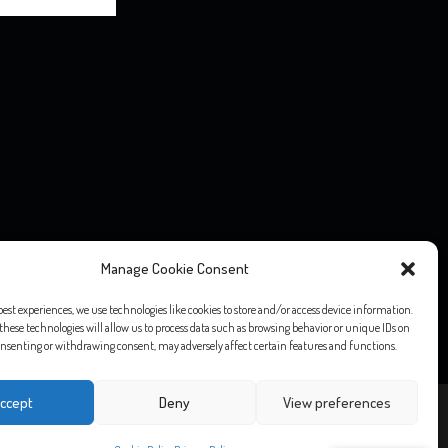
o editoriale” ai sensi della Legge 7 marzo 2001, n. 62, né ad esso si
Manage Cookie Consent
o 1948, n. 47.
ntuali diritti d’autore, vogliate comunicarlo via email e saranno
best experiences, we use technologies like cookies to store and/or access device information.
these technologies will allow us to process data such as browsing behavior or unique IDs on
 consenting or withdrawing consent, may adversely affect certain features and functions.
ccept
Deny
View preferences