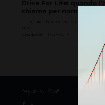
Drive For Life: quando l
chiama per nome
Ci sono momenti in cui senti che la vita ti sta chiedendo una
andare
...
Leo Messana
14 Novembre 2025
by
Seguici sui Social