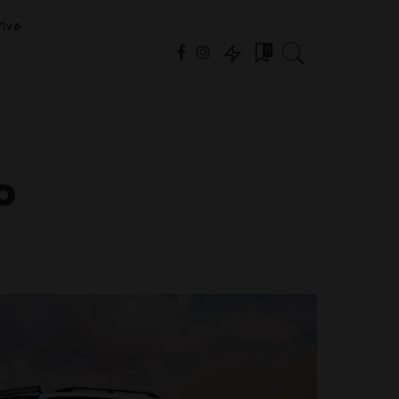
ive
0
o