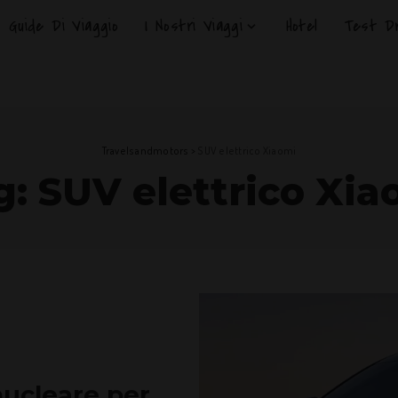
Guide Di Viaggio
I Nostri Viaggi
Hotel
Test Dr
Travelsandmotors
>
SUV elettrico Xiaomi
g:
SUV elettrico Xia
nucleare per