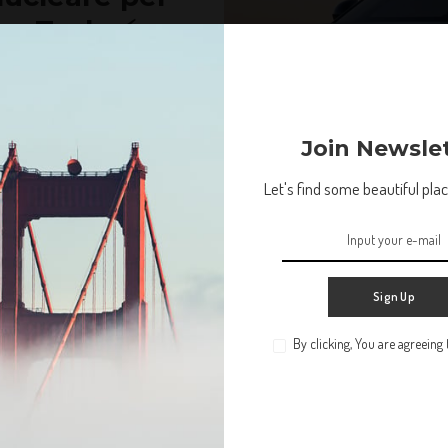
re Tesla ⚡🚗
vo Xiaomi YU7 ha spazzato via
89.000 in
...
Join Newsle
Let's find some beautiful place
Test Drive / News
Sign Up
By clicking, You are agreeing
Non lasciare che la tua vita ti passi accanto. Troviamo
qualche bel posto in cui perderci.