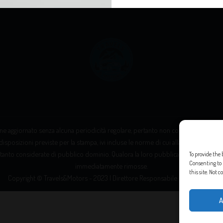
e aggiornato senza alcuna periodicità regolare, pertanto non costituisce “prodott
disposizioni previste per la stampa, ivi incluse le norme di cui alla Legge 8 febbrai
tanto considerate di pubblico dominio. Qualora la loro pubblicazione violasse eve
To provide the 
Consenting to 
immediatamente rimosse.
this site. Not
Copyright © Travels&Motors - 2023 | Direttore Responsabile Messana Leo
A