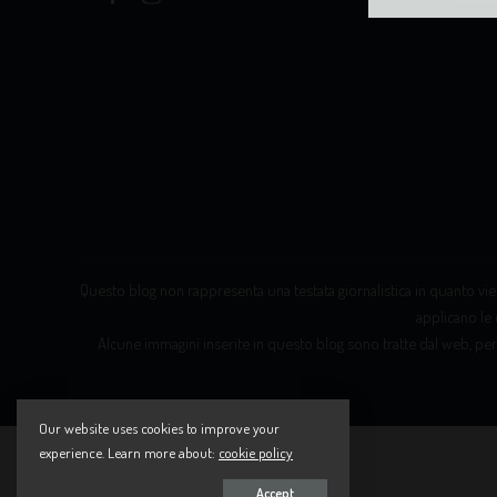
Questo blog non rappresenta una testata giornalistica in quanto vien
applicano le 
Alcune immagini inserite in questo blog sono tratte dal web, per
Our website uses cookies to improve your
experience. Learn more about:
cookie policy
Accept