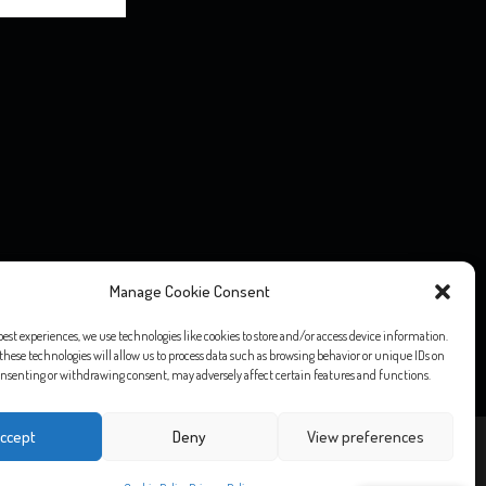
o editoriale” ai sensi della Legge 7 marzo 2001, n. 62, né ad esso si
Manage Cookie Consent
o 1948, n. 47.
ntuali diritti d’autore, vogliate comunicarlo via email e saranno
best experiences, we use technologies like cookies to store and/or access device information.
these technologies will allow us to process data such as browsing behavior or unique IDs on
 consenting or withdrawing consent, may adversely affect certain features and functions.
ccept
Deny
View preferences