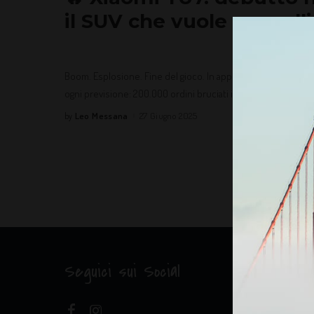
il SUV che vuole seppelli
Boom. Esplosione. Fine del gioco. In appena 3 minuti, il nuo
ogni previsione: 200.000 ordini bruciati in tempo record, 2
Leo Messana
27 Giugno 2025
by
Seguici sui Social