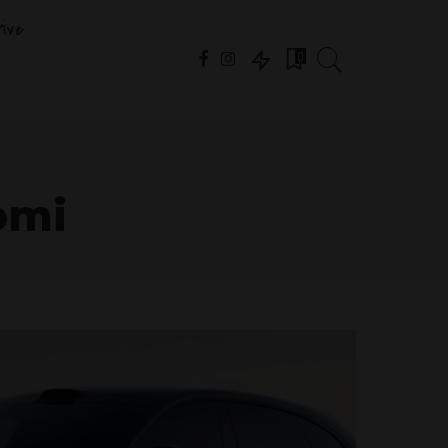
ive
0
omi