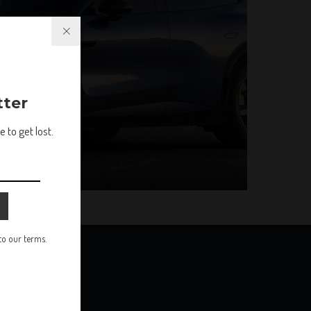
tter
 to get lost.
 to our terms.