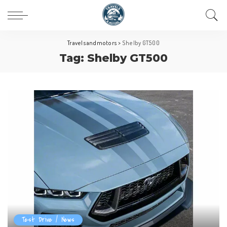
Travelsandmotors
>
Shelby GT500
Tag:
Shelby GT500
Test Drive / News