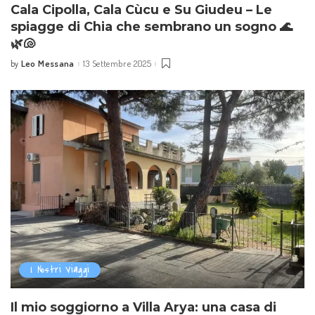
Cala Cipolla, Cala Cùcu e Su Giudeu – Le
spiagge di Chia che sembrano un sogno 🌊
🌿🐚
Leo Messana
13 Settembre 2025
by
I Nostri Viaggi
Il mio soggiorno a Villa Arya: una casa di