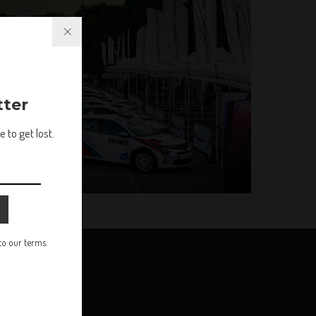
tter
 to get lost.
 to our terms.