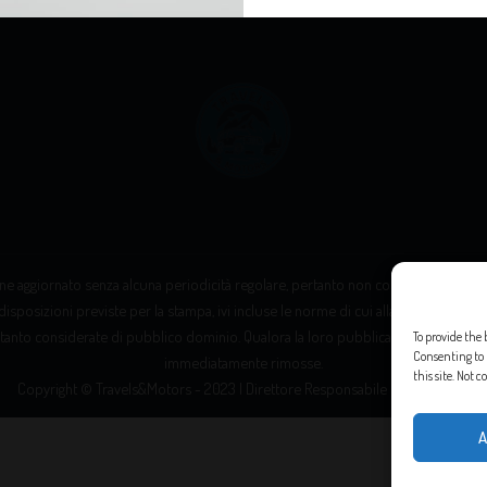
e aggiornato senza alcuna periodicità regolare, pertanto non costituisce “prodott
disposizioni previste per la stampa, ivi incluse le norme di cui alla Legge 8 febbrai
tanto considerate di pubblico dominio. Qualora la loro pubblicazione violasse eve
To provide the 
Consenting to 
immediatamente rimosse.
this site. Not
Copyright © Travels&Motors - 2023 | Direttore Responsabile Messana Leo
A