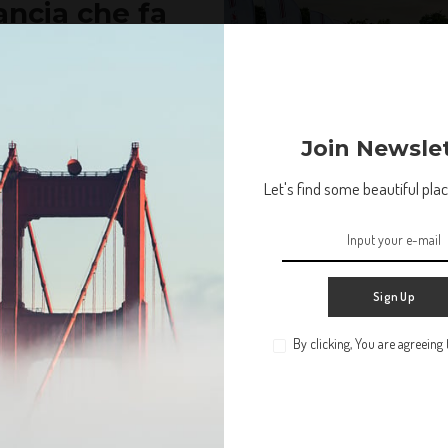
Lancia che fa
ncorrenti)
ofeo che riaccende l’anima rally
Join Newsle
Let's find some beautiful place
Test Drive / News
Sign Up
By clicking, You are agreeing
Non lasciare che la tua vita ti passi accanto. Troviamo
qualche bel posto in cui perderci.