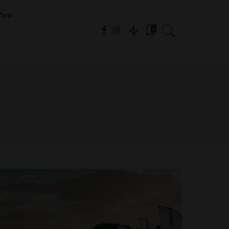
ive
0