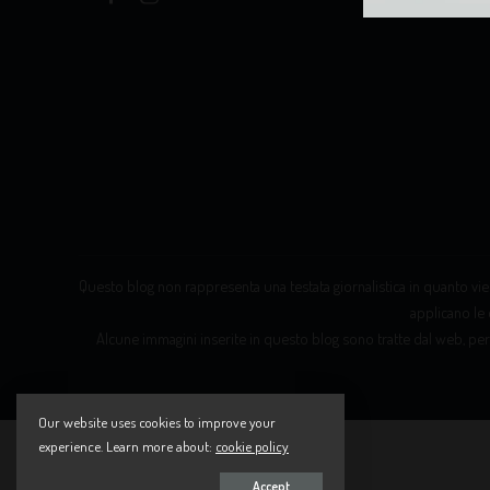
Questo blog non rappresenta una testata giornalistica in quanto vien
applicano le 
Alcune immagini inserite in questo blog sono tratte dal web, per
Our website uses cookies to improve your
experience. Learn more about:
cookie policy
Accept