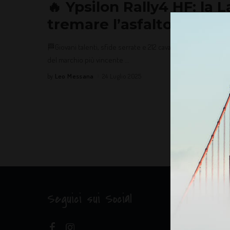
🔥 Ypsilon Rally4 HF: la 
tremare l’asfalto (e i co
🏁Giovani talenti, sfide serrate e 212 cavalli di gloria in un tr
del marchio più vincente
...
Leo Messana
24 Luglio 2025
by
Seguici sui Social