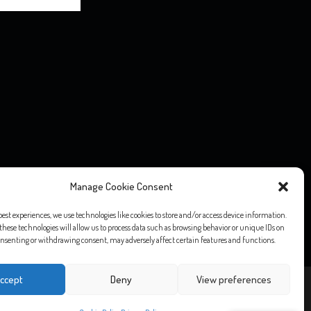
o editoriale” ai sensi della Legge 7 marzo 2001, n. 62, né ad esso si
Manage Cookie Consent
o 1948, n. 47.
ntuali diritti d’autore, vogliate comunicarlo via email e saranno
best experiences, we use technologies like cookies to store and/or access device information.
these technologies will allow us to process data such as browsing behavior or unique IDs on
 consenting or withdrawing consent, may adversely affect certain features and functions.
ccept
Deny
View preferences