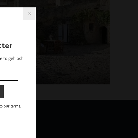
tter
 to get lost.
 to our terms.