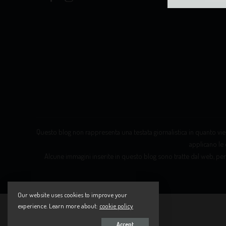
Questo blog non rappresenta una testata giornalistica in quanto vien
applicano le 
Alcune immagini inserite in questo blog sono tratte dal web, per
Our website uses cookies to improve your
experience. Learn more about:
cookie policy
Accept