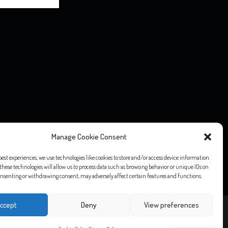
o editoriale” ai sensi della Legge 7 marzo 2001, n. 62, né ad esso si
Manage Cookie Consent
o 1948, n. 47.
ntuali diritti d’autore, vogliate comunicarlo via email e saranno
best experiences, we use technologies like cookies to store and/or access device information.
these technologies will allow us to process data such as browsing behavior or unique IDs on
 consenting or withdrawing consent, may adversely affect certain features and functions.
ccept
Deny
View preferences