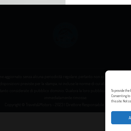
e aggiornato senza alcuna periodicità regolare, pertanto non costituisce “prodott
disposizioni previste per la stampa, ivi incluse le norme di cui alla Legge 8 febbrai
tanto considerate di pubblico dominio. Qualora la loro pubblicazione violasse eve
To provide the 
Consenting to 
immediatamente rimosse.
this site. Not
Copyright © Travels&Motors - 2023 | Direttore Responsabile Messana Leo
A