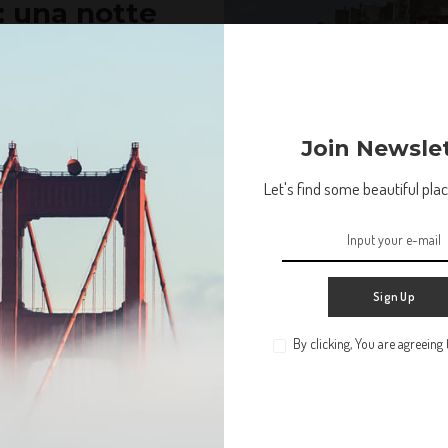
: una notte
lla Civita
el che ti spostano nel tempo.
Join Newsle
Let's find some beautiful place
Europa
Hotel
Sign Up
By clicking, You are agreeing
Non lasciare che la tua vita ti passi accanto. Troviamo
qualche bel posto in cui perderci.