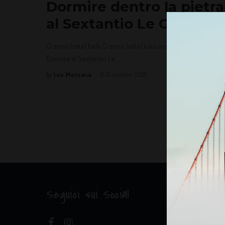
Dormire dentro la pietra
al Sextantio Le Grotte de
Ci sono hotel belli.Ci sono hotel lussuosi.E poi ci sono hot
Dormire al Sextantio Le
...
Leo Messana
12 Dicembre 2025
by
Seguici sui Social