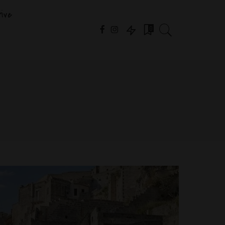
ive
0