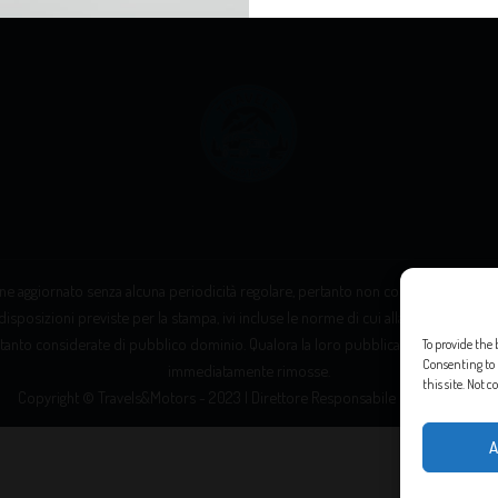
e aggiornato senza alcuna periodicità regolare, pertanto non costituisce “prodott
disposizioni previste per la stampa, ivi incluse le norme di cui alla Legge 8 febbrai
tanto considerate di pubblico dominio. Qualora la loro pubblicazione violasse eve
To provide the 
Consenting to 
immediatamente rimosse.
this site. Not
Copyright © Travels&Motors - 2023 | Direttore Responsabile Messana Leo
A