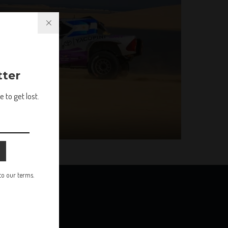
tter
 to get lost.
 to our terms.