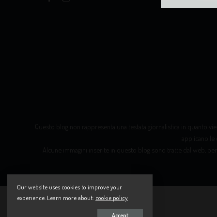
Questo blog non rappresenta una testata giornalistica in quanto vien
applicano le 
Alcune immagini inserite in questo blog sono tratte dal web, per
Our website uses cookies to improve your
experience. Learn more about:
cookie policy
Accept