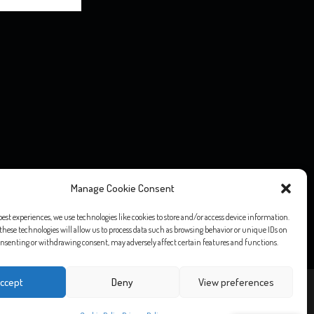
o editoriale” ai sensi della Legge 7 marzo 2001, n. 62, né ad esso si
Manage Cookie Consent
o 1948, n. 47.
ntuali diritti d’autore, vogliate comunicarlo via email e saranno
best experiences, we use technologies like cookies to store and/or access device information.
these technologies will allow us to process data such as browsing behavior or unique IDs on
 consenting or withdrawing consent, may adversely affect certain features and functions.
ccept
Deny
View preferences