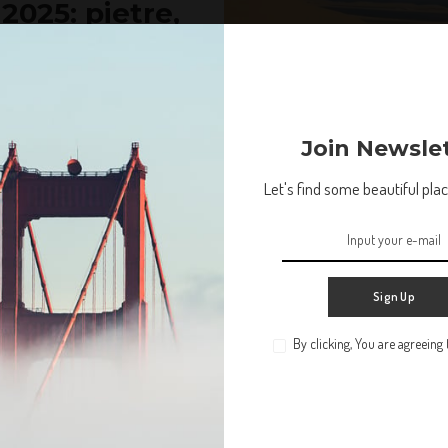
2025: pietre,
to 🔥🏜️
che sembrano forgiate dal
Join Newsle
Let's find some beautiful place
Gare ed Eventi 4x4
Sign Up
By clicking, You are agreeing
Non lasciare che la tua vita ti passi accanto. Troviamo
qualche bel posto in cui perderci.