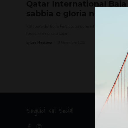
Qatar International Baja 
sabbia e gloria nel deser
Nel cuore del Golfo Persico, tra dune infuocate e pietraie 
fuoco, si è corsa la Qatar
...
Leo Messana
10 Novembre 2025
by
Seguici sui Social