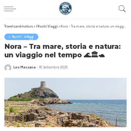
Travelsandmotors
>
I Nostri Viaggi
>
Nora – Tra mare, storia e natura: un viaggio nel tempo 🌊🏛️🐢
I Nostri Viaggi
Nora – Tra mare, storia e natura:
un viaggio nel tempo 🌊🏛️🐢
Leo Messana
18 Settembre 2025
Posted
by