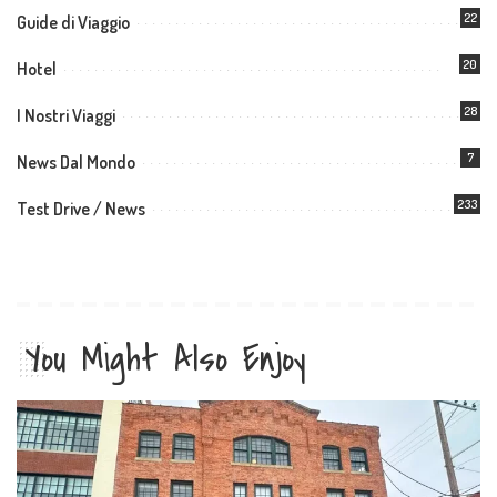
22
Guide di Viaggio
20
Hotel
28
I Nostri Viaggi
7
News Dal Mondo
233
Test Drive / News
You Might Also Enjoy