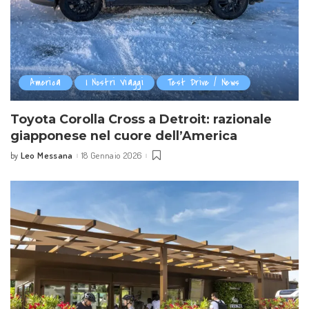
America
I Nostri Viaggi
Test Drive / News
Toyota Corolla Cross a Detroit: razionale
giapponese nel cuore dell’America
Leo Messana
18 Gennaio 2026
by
Posted
by