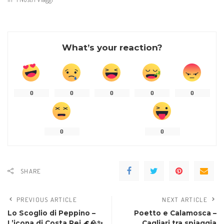
What’s your reaction?
0
0
0
0
0
0
0
SHARE
PREVIOUS ARTICLE
NEXT ARTICLE
Lo Scoglio di Peppino –
Poetto e Calamosca –
L’icona di Costa Rei 🌊🪨✨
Cagliari tra spiaggia