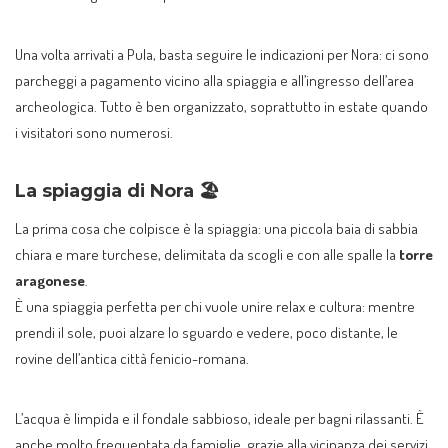
Una volta arrivati a Pula, basta seguire le indicazioni per Nora: ci sono
parcheggi a pagamento vicino alla spiaggia e all’ingresso dell’area
archeologica. Tutto è ben organizzato, soprattutto in estate quando
i visitatori sono numerosi.
La spiaggia di Nora 🏖️
La prima cosa che colpisce è la spiaggia: una piccola baia di sabbia
chiara e mare turchese, delimitata da scogli e con alle spalle la
torre
aragonese
.
È una spiaggia perfetta per chi vuole unire relax e cultura: mentre
prendi il sole, puoi alzare lo sguardo e vedere, poco distante, le
rovine dell’antica città fenicio-romana.
L’acqua è limpida e il fondale sabbioso, ideale per bagni rilassanti. È
anche molto frequentata da famiglie, grazie alla vicinanza dei servizi