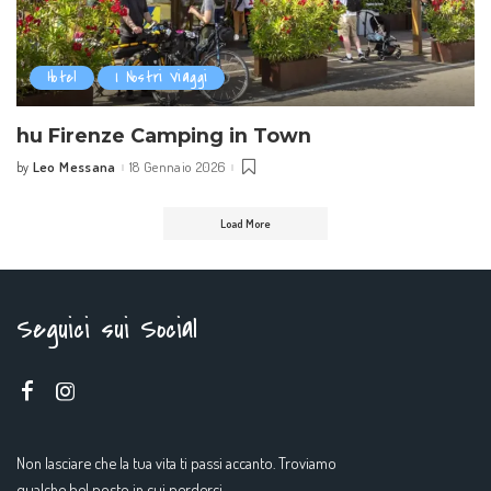
Hotel
I Nostri Viaggi
hu Firenze Camping in Town
Leo Messana
18 Gennaio 2026
by
Posted
by
Load More
Seguici sui Social
Non lasciare che la tua vita ti passi accanto. Troviamo
qualche bel posto in cui perderci.