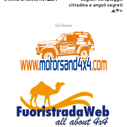
cittadina e angoli segreti
🌊🌴✨
Siti Partner