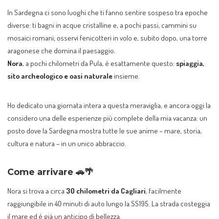
In Sardegna ci sono luoghi che ti fanno sentire sospeso tra epoche
diverse: ti bagni in acque cristalline e, a pochi passi, cammini su
mosaici romani; osservi fenicotteri in volo e, subito dopo, una torre
aragonese che domina il paesaggio.
Nora
, a pochi chilometri da Pula, è esattamente questo:
spiaggia,
sito archeologico e oasi naturale
insieme.
Ho dedicato una giornata intera a questa meraviglia, e ancora oggi la
considero una delle esperienze più complete della mia vacanza: un
posto dove la Sardegna mostra tutte le sue anime – mare, storia,
cultura e natura – in un unico abbraccio.
Come arrivare 🚗🌴
Nora si trova a circa
30 chilometri da Cagliari
, facilmente
raggiungibile in 40 minuti di auto lungo la SS195. La strada costeggia
il mare ed è già un anticipo di bellezza.