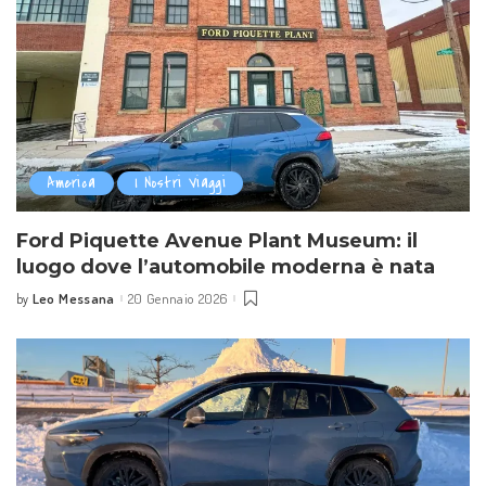
America
I Nostri Viaggi
Ford Piquette Avenue Plant Museum: il
luogo dove l’automobile moderna è nata
Leo Messana
20 Gennaio 2026
by
Posted
by