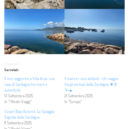
Correlati
Il mio soggiorno a Villa Arya: una
Il mare e i suoi abitanti – Un viaggio
casa di Sardegna tra mare e
tra gli animali della Sardegna 🐠🦑
autenticità
🦩🐢
13 Settembre 2025
21 Settembre 2025
In "I Nostri Viaggi"
In "Europa"
Scopri Baja Azzurra: La Spiaggia
Segreta della Sardegna
11 Settembre 2025
In "I Nostri Viaggi"