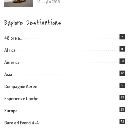
10 Luglio 2026
Explore Destinations
7
48 ore a…
11
Africa
53
America
12
Asia
5
Compagnie Aeree
43
Esperienze Uniche
25
Europa
73
Gare ed Eventi 4×4