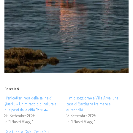
Correlati
I fenicotteri rosa delle saline di
Il mio soggiorno a Villa Arya: una
Quartu – Un miracolo di natura a
casa di Sardegna tra mare e
due passi dalla città 🦩✨🌊
autenticità
20 Settembre 2025
13 Settembre 2025
In "I Nostri Viaggi"
In "I Nostri Viaggi"
Cala Cipolla, Cala Cùcu e Su