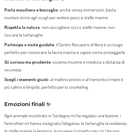
Porta maschera e boccaglio
: anche senza immersioni, basta
nuotare vicino agli scogli per vedere pesci e stelle marine.
Rispetta la natura
: non raccogliere ricci o stelle marine, non
toccare le tartarughe.
Partecipa a visite guidate
: il Centro Recupero di Nora è un luogo
perfetto per conoscere la fauna marina e capire come proteggerla.
Sii curioso ma prudente
: osserva murene e meduse a distanza di
sicurezza.
Scegli i momenti giusti
: al mattino presto e al tramonto il mare è
più calmo e limpido, perfetto per lo snorkeling.
Emozioni finali ✨
Ogni animale incontrato in Sardegna mi ha regalato una lezione: i
fenicotteri mi hanno insegnato l’eleganza, le tartarughe la resilienza,
le stelle marine la lentezza, le murene il rispetto per ciò che non