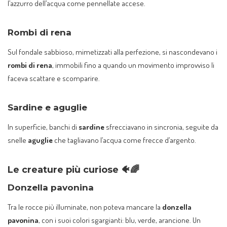
l’azzurro dell’acqua come pennellate accese.
Rombi di rena
Sul fondale sabbioso, mimetizzati alla perfezione, si nascondevano i
rombi di rena
, immobili fino a quando un movimento improvviso li
faceva scattare e scomparire.
Sardine e aguglie
In superficie, banchi di
sardine
sfrecciavano in sincronia, seguite da
snelle
aguglie
che tagliavano l’acqua come frecce d’argento.
Le creature più curiose 🐠🌈
Donzella pavonina
Tra le rocce più illuminate, non poteva mancare la
donzella
pavonina
, con i suoi colori sgargianti: blu, verde, arancione. Un