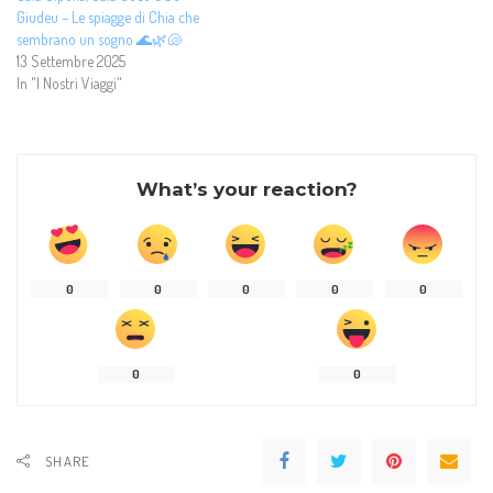
Giudeu – Le spiagge di Chia che
sembrano un sogno 🌊🌿🐚
13 Settembre 2025
In "I Nostri Viaggi"
What’s your reaction?
0
0
0
0
0
0
0
SHARE