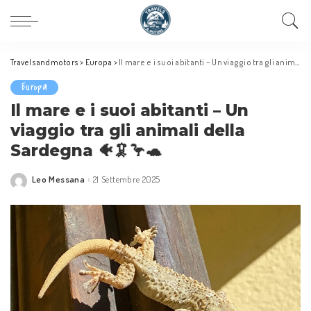
Travelsandmotors
>
Europa
>
Il mare e i suoi abitanti – Un viaggio tra gli animali della Sardegna 🐠🦑🦩🐢
Europa
Il mare e i suoi abitanti – Un
viaggio tra gli animali della
Sardegna 🐠🦑🦩🐢
Leo Messana
21 Settembre 2025
Posted
by