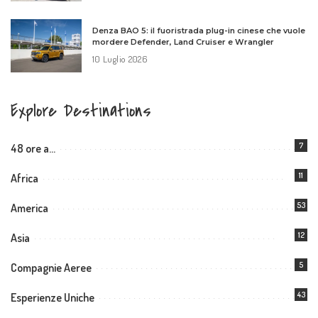
Denza BAO 5: il fuoristrada plug-in cinese che vuole
mordere Defender, Land Cruiser e Wrangler
10 Luglio 2026
Explore Destinations
7
48 ore a…
11
Africa
53
America
12
Asia
5
Compagnie Aeree
43
Esperienze Uniche