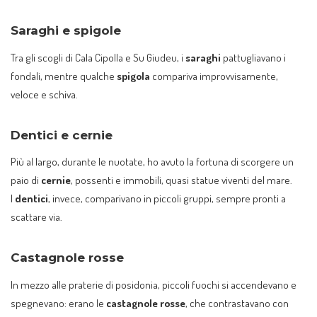
Saraghi e spigole
Tra gli scogli di Cala Cipolla e Su Giudeu, i
saraghi
pattugliavano i
fondali, mentre qualche
spigola
compariva improvvisamente,
veloce e schiva.
Dentici e cernie
Più al largo, durante le nuotate, ho avuto la fortuna di scorgere un
paio di
cernie
, possenti e immobili, quasi statue viventi del mare.
I
dentici
, invece, comparivano in piccoli gruppi, sempre pronti a
scattare via.
Castagnole rosse
In mezzo alle praterie di posidonia, piccoli fuochi si accendevano e
spegnevano: erano le
castagnole rosse
, che contrastavano con