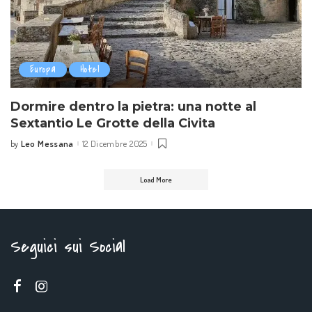
Europa
Hotel
Dormire dentro la pietra: una notte al
Sextantio Le Grotte della Civita
Leo Messana
12 Dicembre 2025
by
Posted
by
Load More
Seguici sui Social