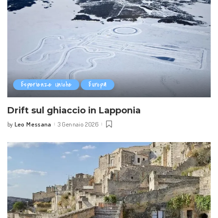
Esperienze Uniche
Europa
Drift sul ghiaccio in Lapponia
Leo Messana
3 Gennaio 2026
by
Posted
by