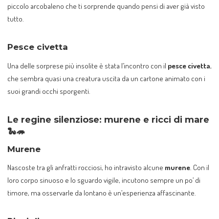
piccolo arcobaleno che ti sorprende quando pensi di aver già visto
tutto.
Pesce civetta
Una delle sorprese più insolite è stata l’incontro con il
pesce civetta
,
che sembra quasi una creatura uscita da un cartone animato con i
suoi grandi occhi sporgenti.
Le regine silenziose: murene e ricci di mare
🐍🦔
Murene
Nascoste tra gli anfratti rocciosi, ho intravisto alcune
murene
. Con il
loro corpo sinuoso e lo sguardo vigile, incutono sempre un po’ di
timore, ma osservarle da lontano è un’esperienza affascinante.