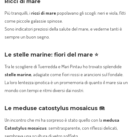
Ricci di mare
Più tranquilli, i
ricci di mare
popolavano gli scogli: neri e viola, fitti
come piccole galassie spinose.
Sono indicatori preziosi della salute del mare, e vederne tanti è
sempre un buon segno.
Le stelle marine: fiori del mare ⭐
Tra le scogliere di Tuerredda e Mari Pintau ho trovato splendide
stelle marine
, adagiate come fiori rossi e arancioni sul fondale.
La loro lentezza ipnotica è un promemoria di quanto il mare sia un
mondo con tempi e ritmi diversi dai nostri.
Le meduse catostylus mosaicus 🪼
Un incontro che mi ha sorpreso è stato quello con la
medusa
Catostylus mosaicus
: semitrasparente, con riflessi delicati,
sembrava una scultura di vetro soffiato.