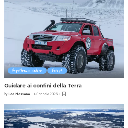
Esperienze Uniche
Europa
Guidare ai confini della Terra
Leo Messana
4 Gennaio 2026
by
Posted
by