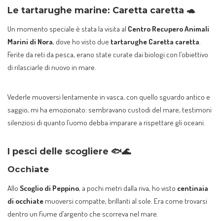
Le tartarughe marine: Caretta caretta 🐢
Un momento speciale è stata la visita al
Centro Recupero Animali
Marini di Nora
, dove ho visto due
tartarughe Caretta caretta
.
Ferite da reti da pesca, erano state curate dai biologi con l’obiettivo
di rilasciarle di nuovo in mare.
Vederle muoversi lentamente in vasca, con quello sguardo antico e
saggio, mi ha emozionato: sembravano custodi del mare, testimoni
silenziosi di quanto l’uomo debba imparare a rispettare gli oceani.
I pesci delle scogliere 🐟🌊
Occhiate
Allo
Scoglio di Peppino
, a pochi metri dalla riva, ho visto
centinaia
di occhiate
muoversi compatte, brillanti al sole. Era come trovarsi
dentro un fiume d’argento che scorreva nel mare.