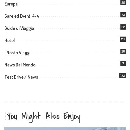
25
Europa
73
Gare ed Eventi 4×4
22
Guide di Viaggio
20
Hotel
28
I Nostri Viaggi
7
News Dal Mondo
233
Test Drive / News
You Might Also Enjoy