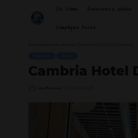
Chi Siamo
Esperienze Uniche
Compagnie Aeree
Travelsandmotors
>
America
>
Cambria Hotel Detroit Downtown
America
Hotel
Cambria Hotel
Leo Messana
19 Gennaio 2026
Posted
by