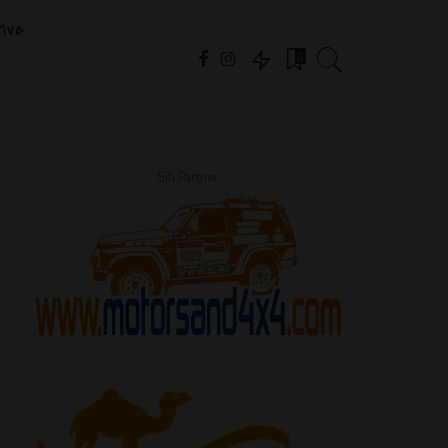
ive
0
Siti Partner