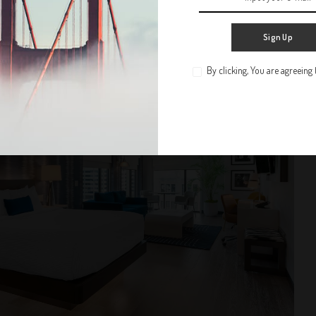
Sign Up
By clicking, You are agreeing