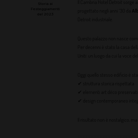
Il Cambria Hotel Detroit sorge a
Storia ai
Festeggiamenti
progettato negli anni ’30 da
Al
del 2023
Detroit industriale.
Questo palazzo non nasce come
Per decenni è stato la casa del
Uniti: un luogo da cui la voce d
Oggi quello stesso edificio è st
✔ struttura storica rispettata
✔ elementi art déco preservati
✔ design contemporaneo integ
Il risultato non è nostalgico, m