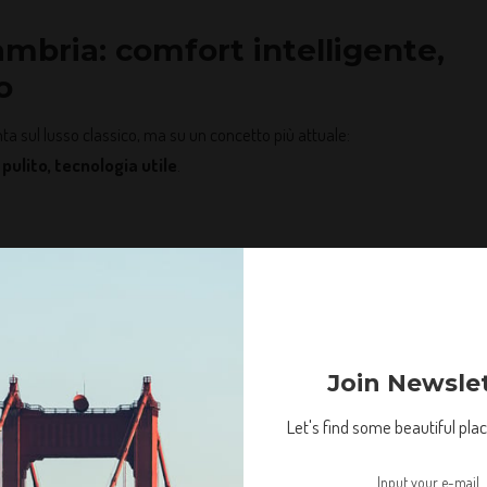
Cambria: comfort intelligente,
o
ta sul lusso classico, ma su un concetto più attuale:
pulito, tecnologia utile
.
Join Newsle
irla
Let's find some beautiful place
ntuitivo, elegante e pratico. Nessun eccesso, nessuna teatralità