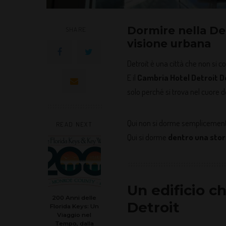
Dormire nella Det
SHARE
visione urbana
Detroit è una città che non si c
E il
Cambria Hotel Detroit 
solo perché si trova nel cuore d
Qui non si dorme semplicement
READ NEXT
Qui si dorme
dentro una stor
Un edificio ch
200 Anni delle
Detroit
Florida Keys: Un
Viaggio nel
Tempo, dalla