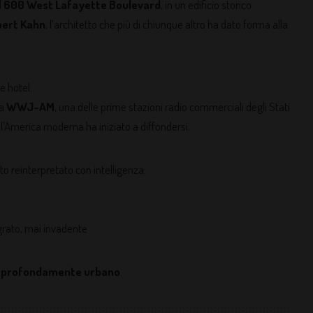
l
600 West Lafayette Boulevard
, in un edificio storico
bert Kahn
, l’architetto che più di chiunque altro ha dato forma alla
 hotel.
la
WWJ-AM
, una delle prime stazioni radio commerciali degli Stati
ell’America moderna ha iniziato a diffondersi.
ato reinterpretato con intelligenza:
rato, mai invadente
a
profondamente urbano
.