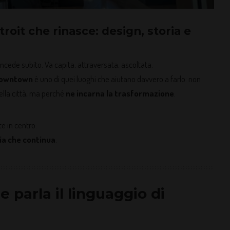
roit che rinasce: design, storia e
oncede subito. Va capita, attraversata, ascoltata.
Downtown
è uno di quei luoghi che aiutano davvero a farlo: non
ella città, ma perché
ne incarna la trasformazione
.
e in centro.
ia che continua
.
e parla il linguaggio di