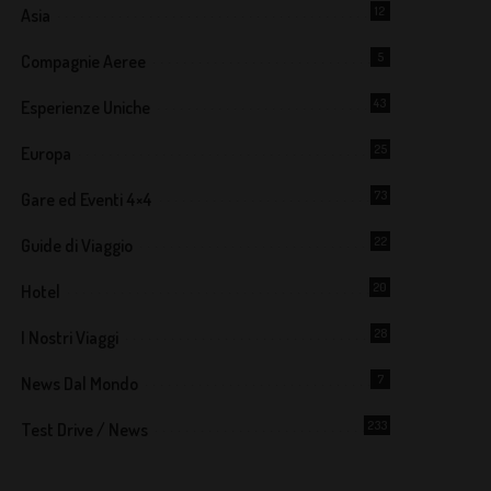
12
Asia
5
Compagnie Aeree
43
Esperienze Uniche
25
Europa
73
Gare ed Eventi 4×4
22
Guide di Viaggio
20
Hotel
28
I Nostri Viaggi
7
News Dal Mondo
233
Test Drive / News