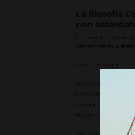
La filosofia 
non ostentat
Il Cambria Hotel Detroit non pun
comfort funzionale, design 
È un hotel pensato per:
viaggiatori urbani
professionisti
esploratori culturali
chi vuole vivere la città, non sub
Tutto è progettato per essere i